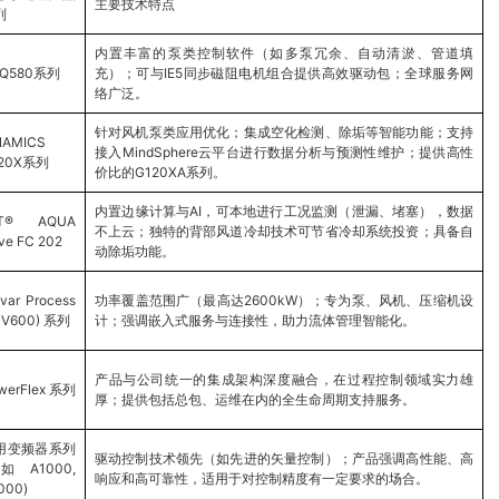
主要技术特点
列
内置丰富的泵类控制软件（如多泵冗余、自动清淤、管道填
Q580系列
充）；可与IE5同步磁阻电机组合提供高效驱动包；全球服务网
络广泛。
针对风机泵类应用优化；集成空化检测、除垢等智能功能；支持
NAMICS
接入MindSphere云平台进行数据分析与预测性维护；提供高性
20X系列
价比的G120XA系列。
内置边缘计算与AI，可本地进行工况监测（泄漏、堵塞），数据
LT® AQUA
不上云；独特的背部风道冷却技术可节省冷却系统投资；具备自
ive FC 202
动除垢功能。
ivar Process
功率覆盖范围广（最高达2600kW）；专为泵、风机、压缩机设
TV600) 系列
计；强调嵌入式服务与连接性，助力流体管理智能化。
产品与公司统一的集成架构深度融合，在过程控制领域实力雄
werFlex 系列
厚；提供包括总包、运维在内的全生命周期支持服务。
用变频器系列
驱动控制技术领先（如先进的矢量控制）；产品强调高性能、高
如A1000,
响应和高可靠性，适用于对控制精度有一定要求的场合。
000)