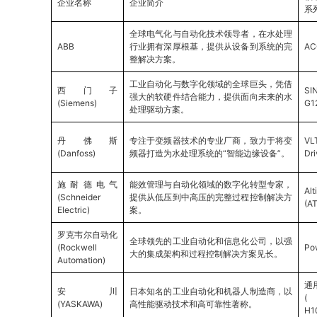
企业名称
企业简介
系
全球电气化与自动化技术领导者，在水处理
ABB
行业拥有深厚根基，提供从设备到系统的完
AC
整解决方案。
工业自动化与数字化领域的全球巨头，凭借
西门子
SI
强大的软硬件结合能力，提供面向未来的水
(Siemens)
G1
处理驱动方案。
丹佛斯
专注于变频器技术的专业厂商，致力于将变
V
(Danfoss)
频器打造为水处理系统的“智能边缘设备”。
Dr
施耐德电气
能效管理与自动化领域的数字化转型专家，
Alt
(Schneider
提供从低压到中高压的完整过程控制解决方
(A
Electric)
案。
罗克韦尔自动化
全球领先的工业自动化和信息化公司，以强
(Rockwell
Po
大的集成架构和过程控制解决方案见长。
Automation)
通
安川
日本知名的工业自动化和机器人制造商，以
(
(YASKAWA)
高性能驱动技术和高可靠性著称。
H1