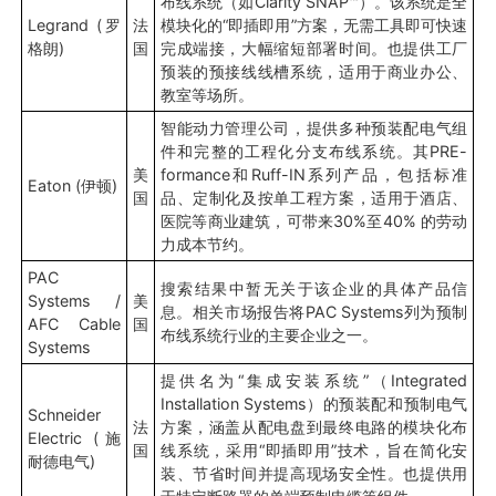
布线系统（如Clarity SNAP™）。该系统是全
Legrand (罗
法
模块化的“即插即用”方案，无需工具即可快速
格朗)
国
完成端接，大幅缩短部署时间。也提供工厂
预装的预接线线槽系统，适用于商业办公、
教室等场所。
智能动力管理公司，提供多种预装配电气组
件和完整的工程化分支布线系统。其PRE-
美
formance和Ruff-IN系列产品，包括标准
Eaton (伊顿)
国
品、定制化及按单工程方案，适用于酒店、
医院等商业建筑，可带来30%至40% 的劳动
力成本节约。
PAC
搜索结果中暂无关于该企业的具体产品信
Systems /
美
息。相关市场报告将PAC Systems列为预制
AFC Cable
国
布线系统行业的主要企业之一。
Systems
提供名为“集成安装系统”（Integrated
Installation Systems）的预装配和预制电气
Schneider
法
方案，涵盖从配电盘到最终电路的模块化布
Electric (施
国
线系统，采用“即插即用”技术，旨在简化安
耐德电气)
装、节省时间并提高现场安全性。也提供用