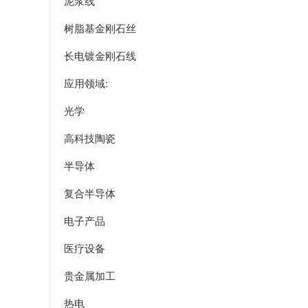
泥浆线
树脂基金刚石丝
长电镀金刚石线
应用领域:
光学
高科技陶瓷
半导体
复合半导体
电子产品
医疗设备
贵金属加工
热电