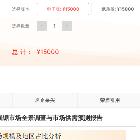
选择版本
电子版:
¥15000
纸质版:
¥15000
选择数量
总 计：
¥
15000
名企采买
荣膺引用
中国线锯市场全景调查与市场供需预测报告