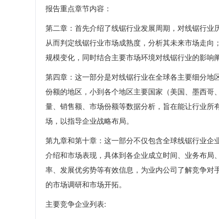
报告重点章节内容：
第二章：首先介绍了线锯行业发展周期，对线锯行业
从而判定线锯行业市场成熟度，分析其未来市场走向
规模变化，同时结合主要市场环境对线锯行业的影响
第四章：这一部分是对线锯行业在全球各主要细分地
份额的地区，小到各个地区主要国家（美国、墨西哥
量、销售额、市场份额等数据分析，旨在能让行业所
场，以指导企业战略布局。
第九章和第十章：这一部分不仅包含全球线锯行业企
介绍和市场表现，具体到各企业成立时间、业务布局
率、发展优劣势等有效信息，为业内公司了解竞争对
的市场调研和市场开拓。
主要竞争企业列表: