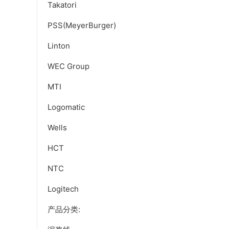
Takatori
PSS(MeyerBurger)
Linton
WEC Group
MTI
Logomatic
Wells
HCT
NTC
Logitech
产品分类: