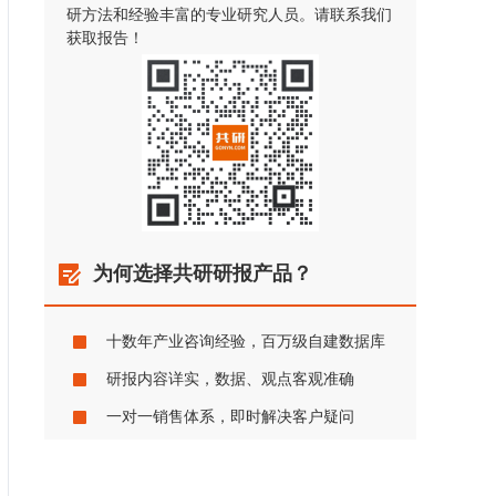
研方法和经验丰富的专业研究人员。请联系我们
获取报告！
为何选择共研研报产品？
十数年产业咨询经验，百万级自建数据库
研报内容详实，数据、观点客观准确
一对一销售体系，即时解决客户疑问