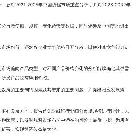
2021-2025年中国线锯市场重点分析，并对2026-2032年
细分市场份额、规模、变化趋势等数据，同时还涉及中国等地进出
和市场份额，还对各企业竞争优势展开分析，以便对其竞争能力进
定市场偏向产品类型；对不同产品价格变化的分析能够确定其供需
、研发产品也有详细介绍。
业发展的主要制约因素及其带来的主要问题，并提出相应发展策
、潜在发展方向，报告首先对线锯行业细分市场规模进行统计，以
各种因素，以及时规避市场布局中潜在的风险；最后，报告为所有
利避害，实现经济效益最大化。