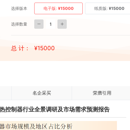
选择版本
电子版:
¥15000
纸质版:
¥15000
选择数量
总 计：
¥
15000
名企采买
荣膺引用
坡均热控制器行业全景调研及市场需求预测报告