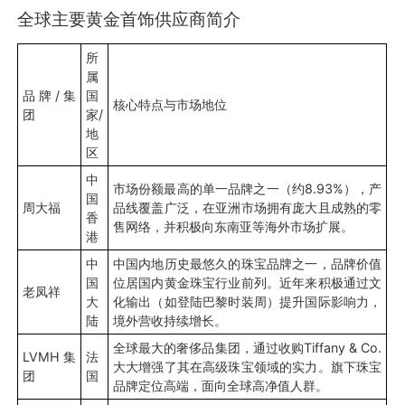
全球主要黄金首饰供应商简介
所
属
品牌/集
国
核心特点与市场地位
团
家/
地
区
中
市场份额最高的单一品牌之一（约8.93%），产
国
周大福
品线覆盖广泛，在亚洲市场拥有庞大且成熟的零
香
售网络，并积极向东南亚等海外市场扩展。
港
中
中国内地历史最悠久的珠宝品牌之一，品牌价值
国
位居国内黄金珠宝行业前列。近年来积极通过文
老凤祥
大
化输出（如登陆巴黎时装周）提升国际影响力，
陆
境外营收持续增长。
全球最大的奢侈品集团，通过收购Tiffany & Co.
LVMH集
法
大大增强了其在高级珠宝领域的实力。旗下珠宝
团
国
品牌定位高端，面向全球高净值人群。