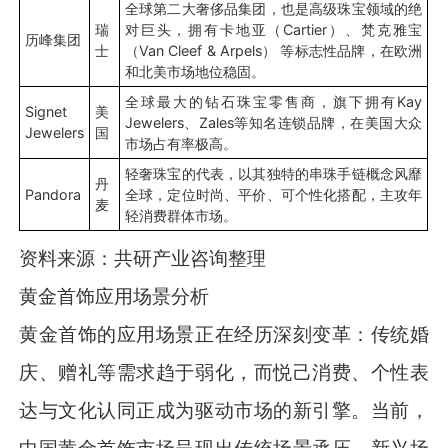
全球第二大奢侈品集团，也是高级珠宝领域的绝
瑞
对巨头，拥有卡地亚（Cartier）、梵克雅宝
历峰集团
士
（Van Cleef & Arpels） 等标志性品牌，在欧洲
和北美市场地位稳固。
全球最大的钻石珠宝零售商，旗下拥有Kay
Signet
美
Jewelers、Zales等知名连锁品牌，在美国大众
Jewelers
国
市场占有率极高。
轻奢珠宝的代表，以其独特的串珠手链概念风靡
丹
Pandora
全球，定位时尚、平价、可个性化搭配，主攻年
麦
轻消费群体市场。
资料来源：共研产业咨询整理
黄金首饰应用场景分析
黄金首饰的应用场景正在经历深刻变革：传统婚
庆、赠礼等需求趋于弱化，而悦己消费、个性表
达与文化认同正成为驱动市场的新引擎。当前，
中国黄金首饰市场呈现出传统场景承压、新兴场