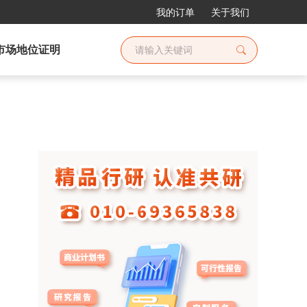
我的订单
关于我们
市场地位证明