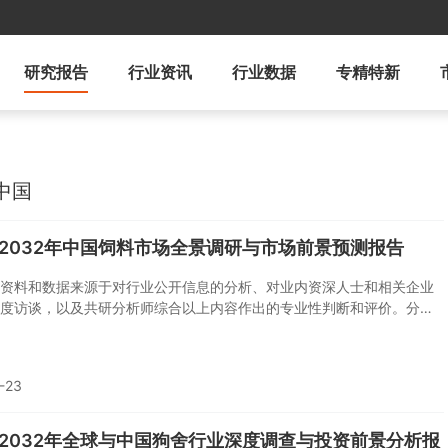
研究报告
行业资讯
行业数据
专精特新
中国
6-2032年中国饲料市场全景调研与市场前景预测报告
资料和数据来源于对行业公开信息的分析、对业内资深人士和相关企业
度访谈，以及共研分析师综合以上内容作出的专业性判断和评价。分析
用共研自主建立的产业分析模型，并结合市场分析、行业分析和厂商分
反映当前市场现状，趋势和规律，是企业布局煤炭综采设备后市场服务
要决策参考依据。
-23
6-2032年全球与中国狗舍行业深度调查与投资前景分析报