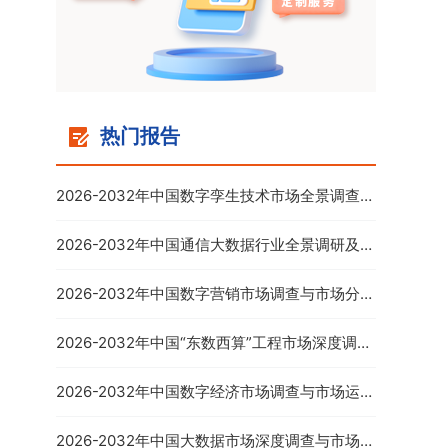
热门报告
2026-2032年中国数字孪生技术市场全景调查与
投资前景分析报告
2026-2032年中国通信大数据行业全景调研及投
资前景预测报告
2026-2032年中国数字营销市场调查与市场分析
预测报告
2026-2032年中国“东数西算”工程市场深度调查
与市场年度调研报告
2026-2032年中国数字经济市场调查与市场运营
趋势报告
2026-2032年中国大数据市场深度调查与市场供