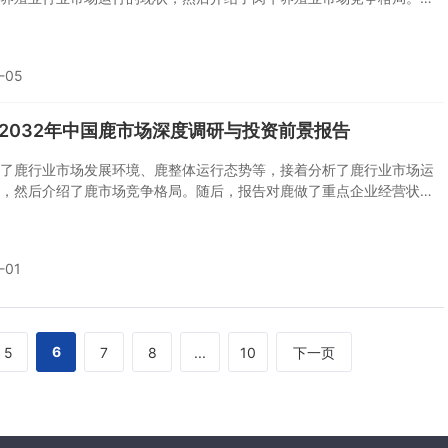
对肉牛养殖业做了重点企业经营状况分析，最后分析了肉牛养殖业行业
与投资预测。您若想对肉牛养殖业产业有个系统的了解或者想投资肉牛
业，本报告是您不可或缺的重要工具。
-05
6-2032年中国鹿市场深度调研与投资前景报告
了鹿行业市场发展环境、鹿整体运行态势等，接着分析了鹿行业市场运
，然后介绍了鹿市场竞争格局。随后，报告对鹿做了重点企业经营状况
后分析了鹿行业发展趋势与投资预测。您若想对鹿产业有个系统的了解
资鹿行业，本报告是您不可或缺的重要工具。
-01
6
5
7
8
...
10
下一页