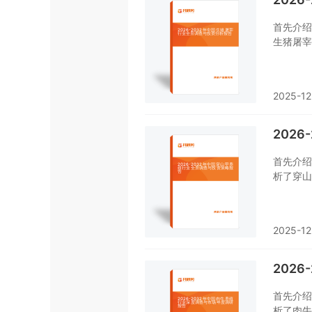
首先介绍
生猪屠宰
对生猪屠
资预测。
告是您不
2025-12
202
首先介绍
析了穿山
后，报告
发展趋势
甲养殖行
2025-12
202
首先介绍
析了肉牛