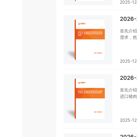
2025-12
202
首先介绍
需求，然
养殖面临
该行业，
2025-12
202
首先介绍
进口猪肉
对进口猪
资预测。
告是您不
2025-12
202