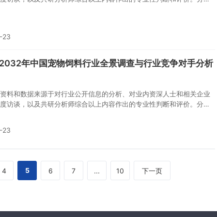
用共研自主建立的产业分析模型，并结合市场分析、行业分析和厂商分
反映当前市场现状，趋势和规律，是企业布局煤炭综采设备后市场服务
要决策参考依据。
-23
6-2032年中国宠物饲料行业全景调查与行业竞争对手分析
资料和数据来源于对行业公开信息的分析、对业内资深人士和相关企业
度访谈，以及共研分析师综合以上内容作出的专业性判断和评价。分析
用共研自主建立的产业分析模型，并结合市场分析、行业分析和厂商分
反映当前市场现状，趋势和规律，是企业布局煤炭综采设备后市场服务
-23
要决策参考依据。
5
4
6
7
...
10
下一页