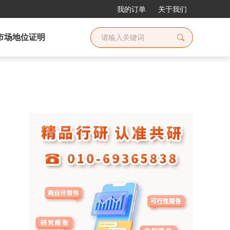
我的订单
关于我们
市场地位证明