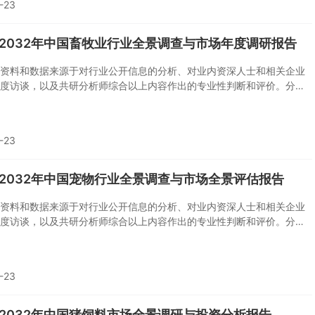
-23
6-2032年中国畜牧业行业全景调查与市场年度调研报告
资料和数据来源于对行业公开信息的分析、对业内资深人士和相关企业
度访谈，以及共研分析师综合以上内容作出的专业性判断和评价。分析
用共研自主建立的产业分析模型，并结合市场分析、行业分析和厂商分
反映当前市场现状，趋势和规律，是企业布局煤炭综采设备后市场服务
要决策参考依据。
-23
6-2032年中国宠物行业全景调查与市场全景评估报告
资料和数据来源于对行业公开信息的分析、对业内资深人士和相关企业
度访谈，以及共研分析师综合以上内容作出的专业性判断和评价。分析
用共研自主建立的产业分析模型，并结合市场分析、行业分析和厂商分
反映当前市场现状，趋势和规律，是企业布局煤炭综采设备后市场服务
要决策参考依据。
-23
6-2032年中国猪饲料市场全景调研与投资分析报告