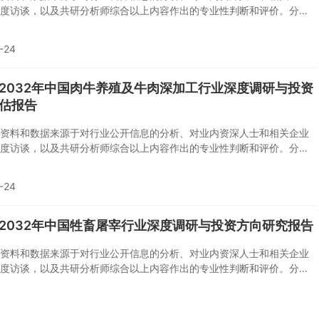
度访谈，以及共研分析师综合以上内容作出的专业性判断和评价。分析
用共研自主建立的产业分析模型，并结合市场分析、行业分析和厂商分
反映当前市场现状，趋势和规律，是企业布局煤炭综采设备后市场服务
-24
要决策参考依据。
6-2032年中国肉牛养殖及牛肉深加工行业深度调研与投资
估报告
资料和数据来源于对行业公开信息的分析、对业内资深人士和相关企业
度访谈，以及共研分析师综合以上内容作出的专业性判断和评价。分析
用共研自主建立的产业分析模型，并结合市场分析、行业分析和厂商分
反映当前市场现状，趋势和规律，是企业布局煤炭综采设备后市场服务
-24
要决策参考依据。
6-2032年中国牲畜屠宰行业深度调研与投资方向研究报告
资料和数据来源于对行业公开信息的分析、对业内资深人士和相关企业
度访谈，以及共研分析师综合以上内容作出的专业性判断和评价。分析
用共研自主建立的产业分析模型，并结合市场分析、行业分析和厂商分
反映当前市场现状，趋势和规律，是企业布局煤炭综采设备后市场服务
要决策参考依据。