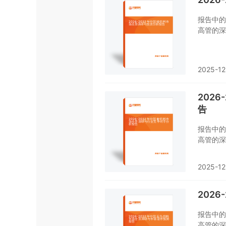
报告中的
高管的深
内容中运
析，能够
行业的重
2025-12
202
告
报告中的
高管的深
内容中运
析，能够
2025-12
行业的重
202
报告中的
高管的深