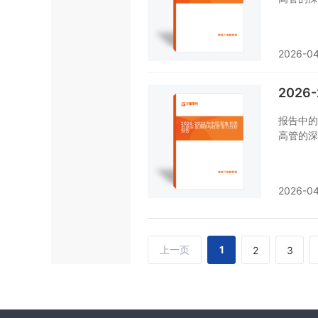
内容中运
析，能够
参考依据
2026-0
202
报告中的
高管的深
内容中运
析，能够
参考依据
2026-0
上一页
1
2
3