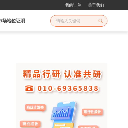
我的订单
关于我们
市场地位证明