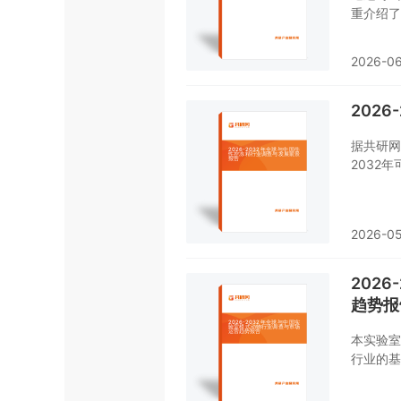
重介绍了
对山羊皮
2026-0
202
据共研网
2032年
旨在梳理
并结合市
2026-0
202
趋势报
本实验室
行业的基
室模式动
产值、各