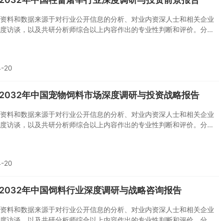
资料和数据来源于对行业公开信息的分析、对业内资深人士和相关企业
度访谈，以及共研分析师综合以上内容作出的专业性判断和评价。分析
用共研自主建立的产业分析模型，并结合市场分析、行业分析和厂商分
反映当前市场现状，趋势和规律，是企业布局市场服务行业的重要决策
。
4-20
6-2032年中国宠物饲料市场深度调研与投资战略报告
资料和数据来源于对行业公开信息的分析、对业内资深人士和相关企业
度访谈，以及共研分析师综合以上内容作出的专业性判断和评价。分析
用共研自主建立的产业分析模型，并结合市场分析、行业分析和厂商分
反映当前市场现状，趋势和规律，是企业布局市场服务行业的重要决策
。
4-20
6-2032年中国饲料行业深度调研与战略咨询报告
资料和数据来源于对行业公开信息的分析、对业内资深人士和相关企业
度访谈，以及共研分析师综合以上内容作出的专业性判断和评价。分析