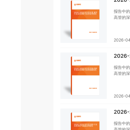
报告中的
高管的深
内容中运
析，能够
参考依据
2026-0
202
报告中的
高管的深
内容中运
析，能够
参考依据
2026-0
202
报告中的
高管的深