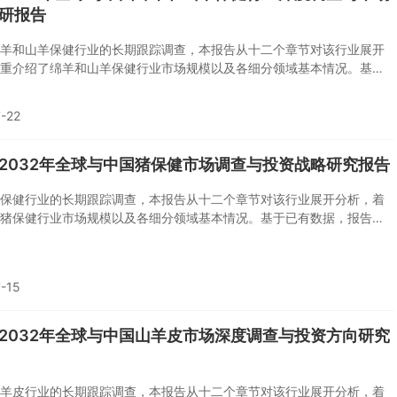
研报告
羊和山羊保健行业的长期跟踪调查，本报告从十二个章节对该行业展开
重介绍了绵羊和山羊保健行业市场规模以及各细分领域基本情况。基于
，报告还对绵羊和山羊保健行业市场发展趋势做出预测。
-22
6-2032年全球与中国猪保健市场调查与投资战略研究报告
保健行业的长期跟踪调查，本报告从十二个章节对该行业展开分析，着
猪保健行业市场规模以及各细分领域基本情况。基于已有数据，报告还
行业市场发展趋势做出预测。
-15
6-2032年全球与中国山羊皮市场深度调查与投资方向研究
羊皮行业的长期跟踪调查，本报告从十二个章节对该行业展开分析，着