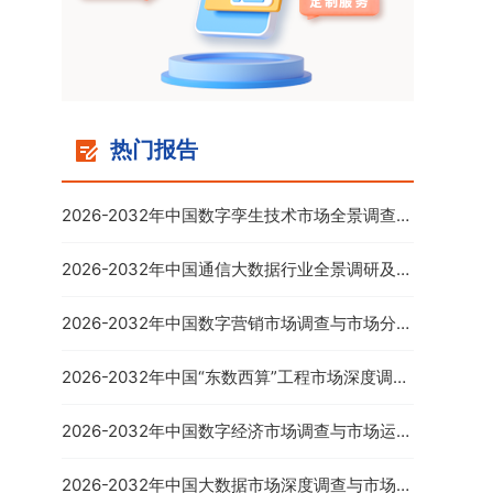
热门报告
2026-2032年中国数字孪生技术市场全景调查与
投资前景分析报告
2026-2032年中国通信大数据行业全景调研及投
资前景预测报告
2026-2032年中国数字营销市场调查与市场分析
预测报告
2026-2032年中国“东数西算”工程市场深度调查
与市场年度调研报告
2026-2032年中国数字经济市场调查与市场运营
趋势报告
2026-2032年中国大数据市场深度调查与市场供