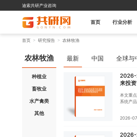
迪索共研产业咨询
首页
行业分析
首页
研究报告
农林牧渔
农林牧渔
最新
中国
全球与
202
种植业
来投资
畜牧业
本文重点
水产禽类
系统产品
其他
2026-0
202