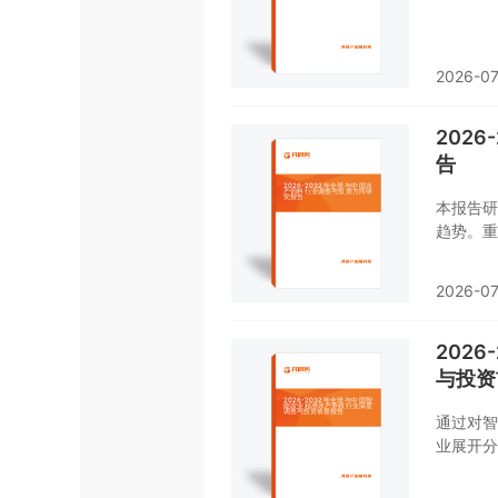
对猪保健
2026-07
202
告
本报告研
趋势。重
销售收入
预测数据
2026-0
202
与投资
通过对智
业展开分
本情况。
预测。