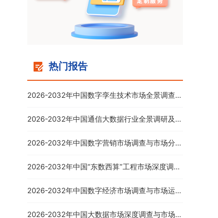
热门报告
2026-2032年中国数字孪生技术市场全景调查与
投资前景分析报告
2026-2032年中国通信大数据行业全景调研及投
资前景预测报告
2026-2032年中国数字营销市场调查与市场分析
预测报告
2026-2032年中国“东数西算”工程市场深度调查
与市场年度调研报告
2026-2032年中国数字经济市场调查与市场运营
趋势报告
2026-2032年中国大数据市场深度调查与市场供