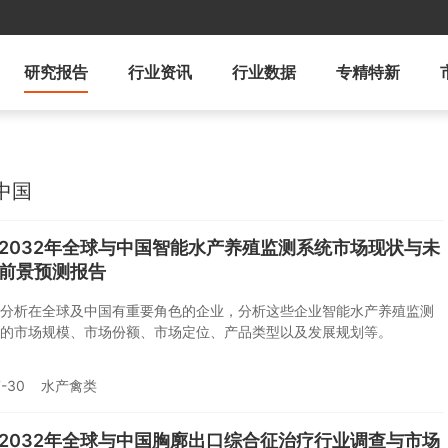
研究报告
行业资讯
行业数据
专精特新
中国
6-2032年全球与中国智能水产养殖监测系统市场现状与未
前景预测报告
分析在全球及中国有重要角色的企业，分析这些企业智能水产养殖监测
的市场规模、市场份额、市场定位、产品类型以及发展规划等。
7-30
水产禽类
6-2032年全球与中国胸廓出口综合征治疗行业调查与市场