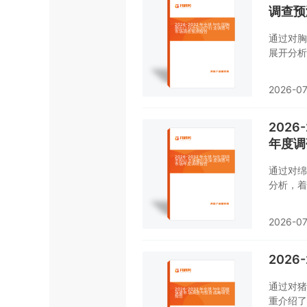
调查预
通过对胸
展开分析
况。基于
2026-07
202
年度调
通过对绵
分析，着
已有数据
2026-07
202
通过对猪
重介绍了