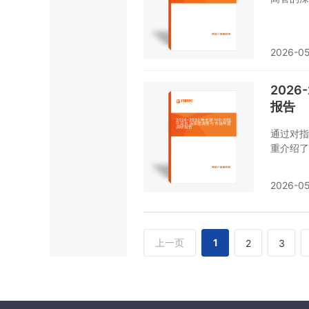
内容中运
析，能够
参考依据
2026-0
202
报告
通过对指
重介绍了
对指甲花
2026-0
上一页
1
2
3