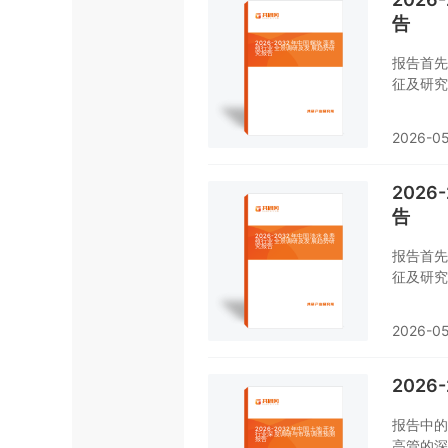
告
报告首先
征及研究
产销、规
业的贸易
2026-0
202
告
报告首先
征及研究
产销、规
业的贸易
2026-0
202
报告中的
高管的深