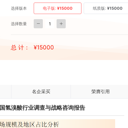
选择版本
电子版:
¥15000
纸质版:
¥15000
选择数量
总 计：
¥
15000
名企采买
荣膺引用
与中国氢溴酸行业调查与战略咨询报告