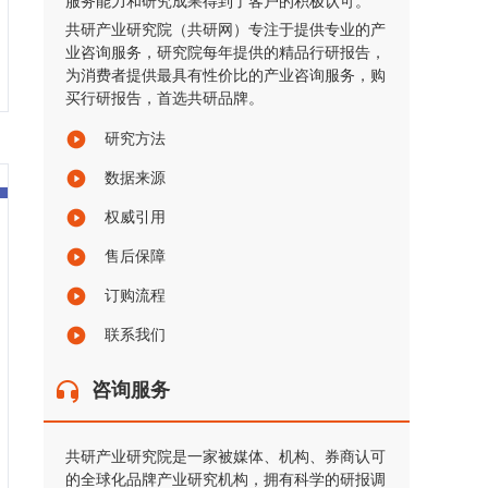
服务能力和研究成果得到了客户的积极认可。
共研产业研究院（共研网）专注于提供专业的产
业咨询服务，研究院每年提供的精品行研报告，
为消费者提供最具有性价比的产业咨询服务，购
买行研报告，首选共研品牌。
研究方法
数据来源
权威引用
售后保障
订购流程
联系我们
咨询服务
共研产业研究院是一家被媒体、机构、券商认可
的全球化品牌产业研究机构，拥有科学的研报调