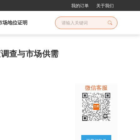
我的订单
关于我们
市场地位证明
深度调查与市场供需
微信客服