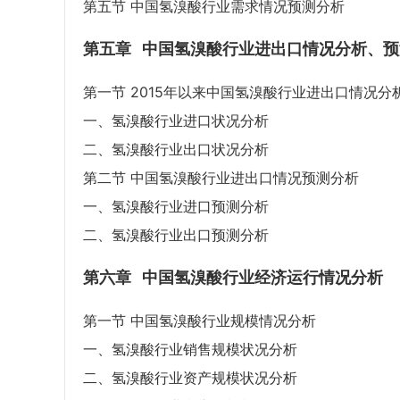
第五节 中国氢溴酸行业需求情况预测分析
第五章
中国氢溴酸行业进出口情况分析、预
第一节 2015年以来中国氢溴酸行业进出口情况分
一、氢溴酸行业进口状况分析
二、氢溴酸行业出口状况分析
第二节 中国氢溴酸行业进出口情况预测分析
一、氢溴酸行业进口预测分析
二、氢溴酸行业出口预测分析
第六章
中国氢溴酸行业经济运行情况分析
第一节 中国氢溴酸行业规模情况分析
一、氢溴酸行业销售规模状况分析
二、氢溴酸行业资产规模状况分析