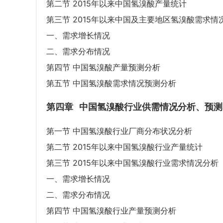
第二节 2015年以来中国氢溴酸产量统计
第三节 2015年以来中国及主要地区氢溴酸需求情
一、需求增长情况
二、需求分布情况
第四节 中国氢溴酸产量预测分析
第五节 中国氢溴酸需求情况预测分析
第四章
中国氢溴酸行业供需情况分析、预测
第一节 中国氢溴酸行业厂商分布状况分析
第二节 2015年以来中国氢溴酸行业产量统计
第三节 2015年以来中国氢溴酸行业需求情况分析
一、需求增长情况
二、需求分布情况
第四节 中国氢溴酸行业产量预测分析