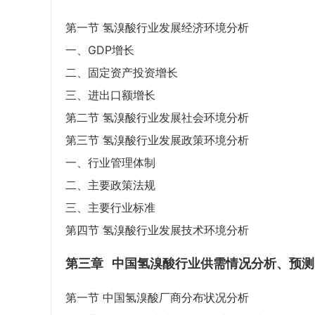
第一节 氢溴酸行业发展经济环境分析
一、GDP增长
二、固定资产投资增长
三、进出口额增长
第二节 氢溴酸行业发展社会环境分析
第三节 氢溴酸行业发展政策环境分析
一、行业管理体制
二、主要政策法规
三、主要行业标准
第四节 氢溴酸行业发展技术环境分析
第三章
中国氢溴酸行业供需情况分析、预测
第一节 中国氢溴酸厂商分布状况分析