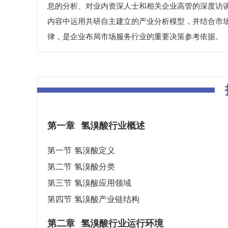
息的分析、对业内资深人士和相关企业高管的深度访
内容中运用共研自主建立的产业分析模型，并结合市
律，是企业布局市场服务行业的重要决策参考依据。
第一章
氢溴酸行业概述
第一节 氢溴酸定义
第二节 氢溴酸分类
第三节 氢溴酸应用领域
第四节 氢溴酸产业链结构
第二章
氢溴酸行业运行环境