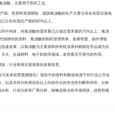
氢溴酸，主要用于医药工业。
生产国。受原料资源限制，我国氢溴酸的生产主要分布在东部沿海地
已占到全国总产能的80%以上。
药中间体，对氢溴酸的需求量已占据总需求量的70%以上，氢溴
一代镇静剂的原料，氢溴酸的制药原理简单、效果明显、副作用较
的迅速发展，以氢溴酸为主要原料的有机溴系列精细化学品成为后
、灭火、合成材料、电子刻蚀等领域，发挥着无可替代的作用。
增加，行业将再次迎来新的发展前景。
度调查与未来前景预测报告》报告中的资料和数据来源于对行业公开信
谈，以及共研分析师综合以上内容作出的专业性判断和评价。分析
场分析、行业分析和厂商分析，能够反映当前市场现状，趋势和规