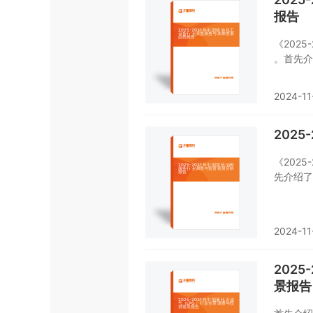
报告
《202
。首先介
接着分析
争格局。
2024-11
油化工设
解或者想
202
《202
先介绍了
及消费需
了中国境
统的了解
2024-11
202
景报告