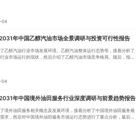
现状，然后介绍了石油市场竞争格局。随后，报告对石油做了重点企业
分析，最后分析了中国石油行业发展趋势与投资预测。您若想对石油产
统的了解或者想投资中国石油行业，本报告是您不可或缺的重要工具。
-04
5-2031年中国乙醇汽油市场全景调研与投资可行性报告
了乙醇汽油行业市场发展环境、乙醇汽油整体运行态势等，接着分析了
行业市场运行的现状，然后介绍了乙醇汽油市场竞争格局。随后，报告
油做了重点企业经营状况分析，最后分析了乙醇汽油行业发展趋势与投
您若想对乙醇汽油产业有个系统的了解或者想投资乙醇汽油行业，本报
可或缺的重要工具。
-04
5-2031年中国境外油田服务行业深度调研与前景趋势报告
了境外油田服务相关概念及发展环境，接着分析了中国境外油田服务规
需求，然后对中国境外油田服务市场运行态势进行了重点分析，最后分
境外油田服务面临的机遇及发展前景。您若想对中国境外油田服务有个
解或者想投资该行业，本报告将是您不可或缺的重要工具。