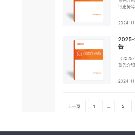
首先介绍
行态势等
化石油气
业经营状
2024-11
若想对液
行业，本
202
告
《202
首先介绍
析了非常
后，报告
2024-11
发展趋势
规油气行
上一页
1
...
5