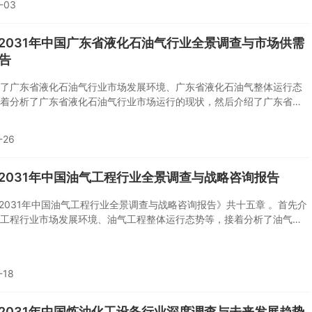
-03
5-2031年中国广东省液化石油气行业全景调查与市场供需
告
了广东省液化石油气行业市场发展环境、广东省液化石油气整体运行态
着分析了广东省液化石油气行业市场运行的现状，然后介绍了广东省液
市场竞争格局。随后，报告对广东省液化石油气做了重点企业经营状况
后分析了广东省液化石油气行业发展趋势与投资预测。您若想对广东省
-26
气产业有个系统的了解或者想投资广东省液化石油气行业，本报告是您
的重要工具。
5-2031年中国油气工程行业全景调查与战略咨询报告
5-2031年中国油气工程行业全景调查与战略咨询报告》共十五章 。首先介
工程行业市场发展环境、油气工程整体运行态势等，接着分析了油气工
场运行的现状，然后介绍了油气工程市场竞争格局。随后，报告对油气
重点企业经营状况分析，最后分析了油气工程行业发展趋势与投资预
想对油气工程产业有个系统的了解或者想投资油气工程行业，本报告是
-18
缺的重要工具。
5-2031年中国炼油化工设备行业深度调查与未来发展趋势