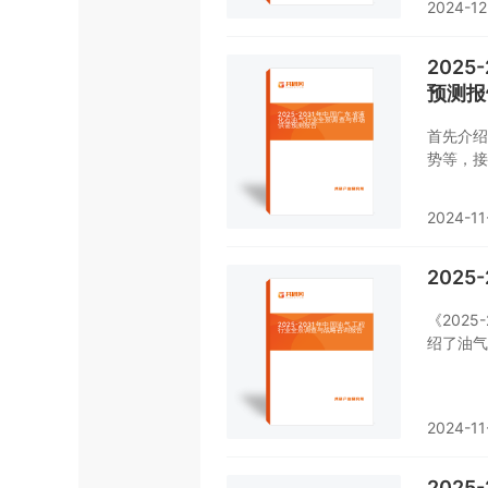
2024-12
202
预测报
首先介绍
势等，接
化石油气
分析，最
2024-11
液化石油
不可或缺
202
《202
绍了油气
程行业市
工程做了
测。您若
2024-11
您不可或
202