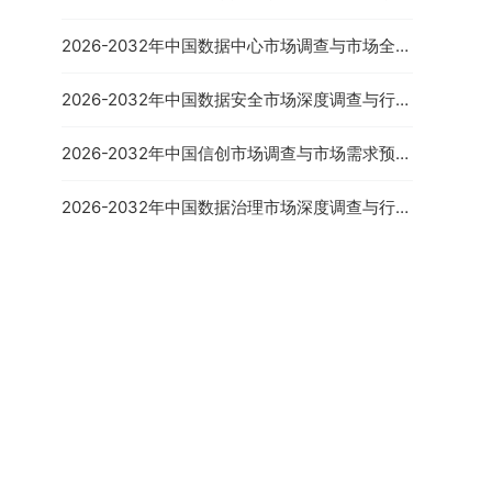
需预测报告
2026-2032年中国数据中心市场调查与市场全景
评估报告
2026-2032年中国数据安全市场深度调查与行业
2025-2031年中国加油站行
发展趋势报告
业调查与投资前景预测报告
2026-2032年中国信创市场调查与市场需求预测
报告
2026-2032年中国数据治理市场深度调查与行业
竞争对手分析报告