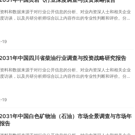
资料和数据来源于对行业公开信息的分析、对业内资深人士和相关企业
度访谈，以及共研分析师综合以上内容作出的专业性判断和评价。分析
用共研自主建立的产业分析模型，并结合市场分析、行业分析和厂商分
反映当前市场现状，趋势和规律，是企业布局煤炭综采设备后市场服务
要决策参考依据。
-19
5-2031年中国四川省柴油行业调查与投资战略研究报告
资料和数据来源于对行业公开信息的分析、对业内资深人士和相关企业
度访谈，以及共研分析师综合以上内容作出的专业性判断和评价。分析
用共研自主建立的产业分析模型，并结合市场分析、行业分析和厂商分
反映当前市场现状，趋势和规律，是企业布局煤炭综采设备后市场服务
要决策参考依据。
-19
5-2031年中国白色矿物油（石油）市场全景调查与市场年
报告