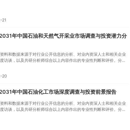
用共研自主建立的产业分析模型，并结合市场分析、行业分析和厂商分
反映当前市场现状，趋势和规律，是企业布局煤炭综采设备后市场服务
要决策参考依据。
-21
5-2031年中国石油和天然气开采业市场调查与投资潜力分
资料和数据来源于对行业公开信息的分析、对业内资深人士和相关企业
度访谈，以及共研分析师综合以上内容作出的专业性判断和评价。分析
用共研自主建立的产业分析模型，并结合市场分析、行业分析和厂商分
反映当前市场现状，趋势和规律，是企业布局煤炭综采设备后市场服务
-20
要决策参考依据。
5-2031年中国石油化工市场深度调查与投资前景报告
资料和数据来源于对行业公开信息的分析、对业内资深人士和相关企业
度访谈，以及共研分析师综合以上内容作出的专业性判断和评价。分析
用共研自主建立的产业分析模型，并结合市场分析、行业分析和厂商分
反映当前市场现状，趋势和规律，是企业布局煤炭综采设备后市场服务
要决策参考依据。