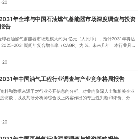
-20
5-2031年全球与中国石油燃气蓄能器市场深度调查与投资
报告
年全球石油燃气蓄能器市场规模大约为 亿元（人民币），预计2031年将达
，2025-2031期间年复合增长率（CAGR）为 %。未来几年，本行业具有
定性，本文的2025-2031年的预测数据是基于过去几年的历史发展、行
以及本文分析师观点，综合给出的预测。
-20
5-2031年中国油气工程行业调查与产业竞争格局报告
资料和数据来源于对行业公开信息的分析、对业内资深人士和相关企业
度访谈，以及共研分析师综合以上内容作出的专业性判断和评价。分析
用共研自主建立的产业分析模型，并结合市场分析、行业分析和厂商分
反映当前市场现状，趋势和规律，是企业布局煤炭综采设备后市场服务
要决策参考依据。
-20
5-2031年中国页岩气行业深度调查与投资策略报告