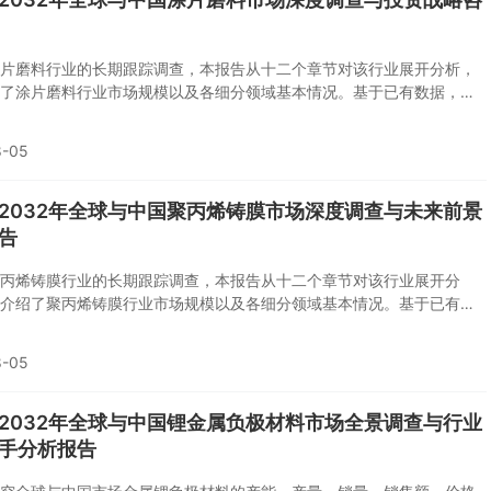
片磨料行业的长期跟踪调查，本报告从十二个章节对该行业展开分析，
了涂片磨料行业市场规模以及各细分领域基本情况。基于已有数据，报
片磨料行业市场发展趋势做出预测。
8-05
6-2032年全球与中国聚丙烯铸膜市场深度调查与未来前景
告
丙烯铸膜行业的长期跟踪调查，本报告从十二个章节对该行业展开分
介绍了聚丙烯铸膜行业市场规模以及各细分领域基本情况。基于已有数
还对聚丙烯铸膜行业市场发展趋势做出预测。
8-05
6-2032年全球与中国锂金属负极材料市场全景调查与行业
手分析报告