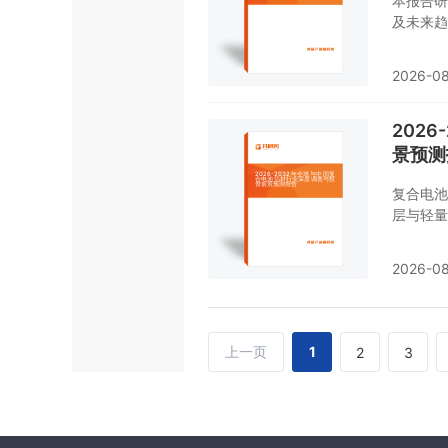
本报告研
及未来趋
销量、销
2025年
2026-0
202
景预测
复合电池
层与轻量
能。该材
重量并提
2026-0
电池安全
上一页
1
2
3