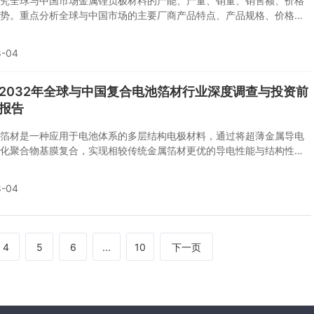
究全球与中国市场金属锂负极材料的产能、产量、销量、销售额、价格
势。重点分析全球与中国市场的主要厂商产品特点、产品规格、价格、
售收入及全球和中国市场主要生产商的市场份额。历史数据为2021至
，预测数据为2026至2032年。
8-04
6-2032年全球与中国复合电池箔材行业深度调查与投资前
报告
箔材是一种应用于电池体系的多层结构电极材料，通过将超薄金属导电
化聚合物基膜复合，实现相较传统金属箔材更优的导电性能与结构性
料依托精密涂覆与沉积工艺，在保持稳定电流传输能力的同时显著降低
升机械柔性，适用于新一代高能量密度电池结构设计。其优势包括提升
8-04
性、降低金属用量、提高能量密度以及对先进电芯结构的适配能力强。
4
5
6
...
10
下一页