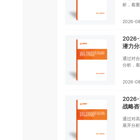
析，着重
据，报告
2026-0
202
潜力分
通过对合
分析，着
已有数据
2026-0
202
战略咨
通过对高
展开分析
况。基于