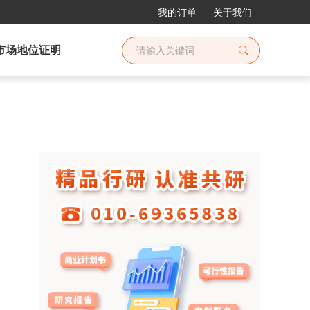
我的订单
关于我们
市场地位证明