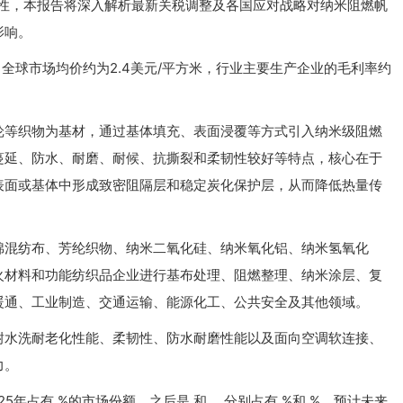
定性，本报告将深入解析最新关税调整及各国应对战略对纳米阻燃帆
影响。
，全球市场均价约为2.4美元/平方米，行业主要生产企业的毛利率约
纶等织物为基材，通过基体填充、表面浸覆等方式引入纳米级阻燃
蔓延、防水、耐磨、耐候、抗撕裂和柔韧性较好等特点，核心在于
表面或基体中形成致密阻隔层和稳定炭化保护层，从而降低热量传
棉混纺布、芳纶织物、纳米二氧化硅、纳米氧化铝、纳米氢氧化
火材料和功能纺织品企业进行基布处理、阻燃整理、纳米涂层、复
暖通、工业制造、交通运输、能源化工、公共安全及其他领域。
耐水洗耐老化性能、柔韧性、防水耐磨性能以及面向空调软连接、
力。
5年占有 %的市场份额，之后是 和 ，分别占有 %和 %。预计未来