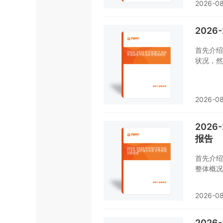
2026-0
彩行业、
域发展应
链技术重
202
及趋势进
首先介绍
状况，然
相关企业
前景及预
2026-0
202
报告
首先介绍
整体概况
了IT咨
业的未来
2026-0
202