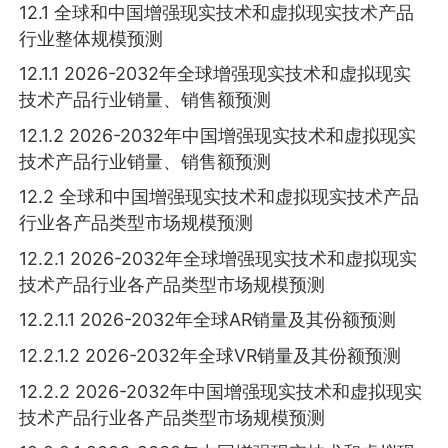
12.1 全球和中国增强现实技术和虚拟现实技术产品
行业整体规模预测
12.1.1 2026-2032年全球增强现实技术和虚拟现实
技术产品行业销量、销售额预测
12.1.2 2026-2032年中国增强现实技术和虚拟现实
技术产品行业销量、销售额预测
12.2 全球和中国增强现实技术和虚拟现实技术产品
行业各产品类型市场规模预测
12.2.1 2026-2032年全球增强现实技术和虚拟现实
技术产品行业各产品类型市场规模预测
12.2.1.1 2026-2032年全球AR销量及其份额预测
12.2.1.2 2026-2032年全球VR销量及其份额预测
12.2.2 2026-2032年中国增强现实技术和虚拟现实
技术产品行业各产品类型市场规模预测