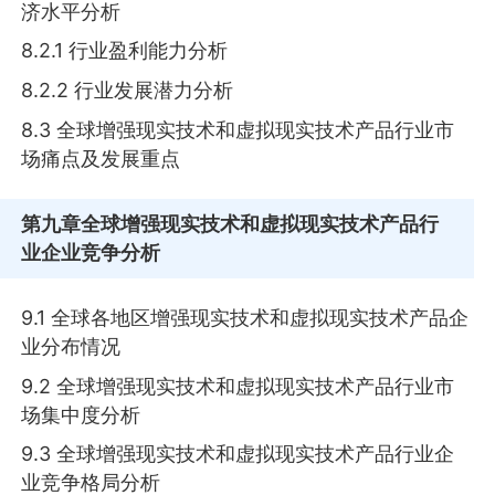
济水平分析
8.2.1 行业盈利能力分析
8.2.2 行业发展潜力分析
8.3 全球增强现实技术和虚拟现实技术产品行业市
场痛点及发展重点
第九章
全球增强现实技术和虚拟现实技术产品行
业企业竞争分析
9.1 全球各地区增强现实技术和虚拟现实技术产品企
业分布情况
9.2 全球增强现实技术和虚拟现实技术产品行业市
场集中度分析
9.3 全球增强现实技术和虚拟现实技术产品行业企
业竞争格局分析