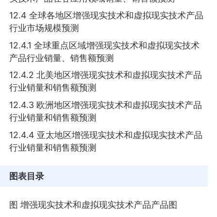
12.4 全球各地区增强现实技术和虚拟现实技术产品
行业市场规模预测
12.4.1 全球重点区域增强现实技术和虚拟现实技术
产品行业销量、销售额预测
12.4.2 北美地区增强现实技术和虚拟现实技术产品
行业销量和销售额预测
12.4.3 欧洲地区增强现实技术和虚拟现实技术产品
行业销量和销售额预测
12.4.4 亚太地区增强现实技术和虚拟现实技术产品
行业销量和销售额预测
图表目录
图 增强现实技术和虚拟现实技术产品产品图