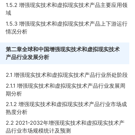
1.5.2 增强现实技术和虚拟现实技术产品主要应用领
域
1.5.3 增强现实技术和虚拟现实技术产品上下游运行
情况分析
第二章
全球和中国增强现实技术和虚拟现实技术
产品行业发展分析
2.1 增强现实技术和虚拟现实技术产品行业所处阶段
2.1.1 增强现实技术和虚拟现实技术产品行业发展周
期分析
2.1.2 增强现实技术和虚拟现实技术产品行业市场成
熟度分析
2.2 2021-2032年增强现实技术和虚拟现实技术产
品行业市场规模统计及预测