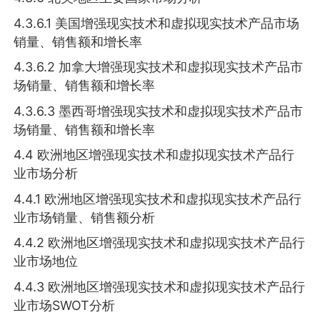
4.3.6.1 美国增强现实技术和虚拟现实技术产品市场
销量、销售额和增长率
4.3.6.2 加拿大增强现实技术和虚拟现实技术产品市
场销量、销售额和增长率
4.3.6.3 墨西哥增强现实技术和虚拟现实技术产品市
场销量、销售额和增长率
4.4 欧洲地区增强现实技术和虚拟现实技术产品行
业市场分析
4.4.1 欧洲地区增强现实技术和虚拟现实技术产品行
业市场销量、销售额分析
4.4.2 欧洲地区增强现实技术和虚拟现实技术产品行
业市场地位
4.4.3 欧洲地区增强现实技术和虚拟现实技术产品行
业市场SWOT分析