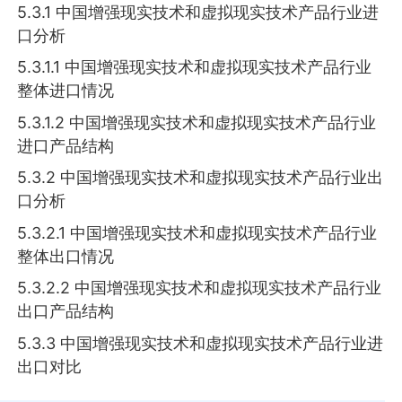
5.3.1 中国增强现实技术和虚拟现实技术产品行业进
口分析
5.3.1.1 中国增强现实技术和虚拟现实技术产品行业
整体进口情况
5.3.1.2 中国增强现实技术和虚拟现实技术产品行业
进口产品结构
5.3.2 中国增强现实技术和虚拟现实技术产品行业出
口分析
5.3.2.1 中国增强现实技术和虚拟现实技术产品行业
整体出口情况
5.3.2.2 中国增强现实技术和虚拟现实技术产品行业
出口产品结构
5.3.3 中国增强现实技术和虚拟现实技术产品行业进
出口对比