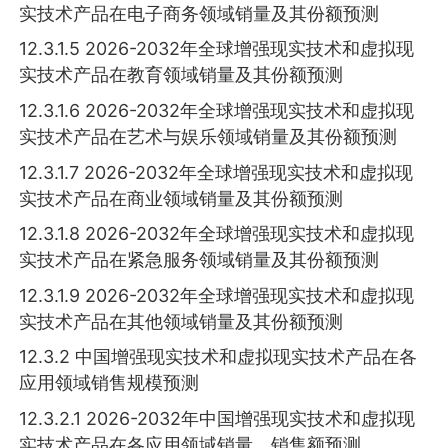
实技术产品在电子商务领域销量及其份额预测
12.3.1.5 2026-2032年全球增强现实技术和虚拟现
实技术产品在教育领域销量及其份额预测
12.3.1.6 2026-2032年全球增强现实技术和虚拟现
实技术产品在艺术与娱乐领域销量及其份额预测
12.3.1.7 2026-2032年全球增强现实技术和虚拟现
实技术产品在商业领域销量及其份额预测
12.3.1.8 2026-2032年全球增强现实技术和虚拟现
实技术产品在紧急服务领域销量及其份额预测
12.3.1.9 2026-2032年全球增强现实技术和虚拟现
实技术产品在其他领域销量及其份额预测
12.3.2 中国增强现实技术和虚拟现实技术产品在各
应用领域销售规模预测
12.3.2.1 2026-2032年中国增强现实技术和虚拟现
实技术产品在各应用领域销量、销售额预测