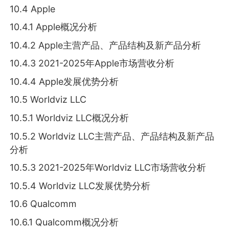
10.4 Apple
10.4.1 Apple概况分析
10.4.2 Apple主营产品、产品结构及新产品分析
10.4.3 2021-2025年Apple市场营收分析
10.4.4 Apple发展优势分析
10.5 Worldviz LLC
10.5.1 Worldviz LLC概况分析
10.5.2 Worldviz LLC主营产品、产品结构及新产品
分析
10.5.3 2021-2025年Worldviz LLC市场营收分析
10.5.4 Worldviz LLC发展优势分析
10.6 Qualcomm
10.6.1 Qualcomm概况分析