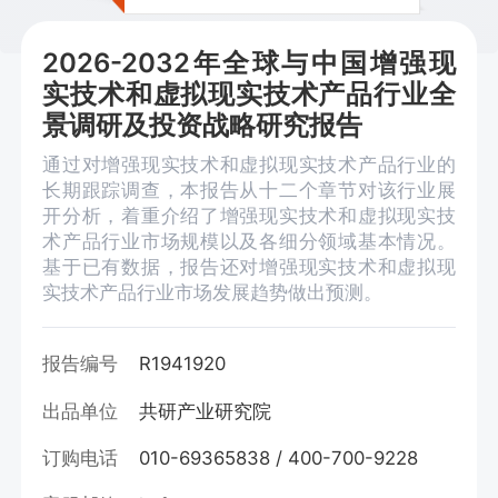
2026-2032年全球与中国增强现
实技术和虚拟现实技术产品行业全
景调研及投资战略研究报告
通过对增强现实技术和虚拟现实技术产品行业的
长期跟踪调查，本报告从十二个章节对该行业展
开分析，着重介绍了增强现实技术和虚拟现实技
术产品行业市场规模以及各细分领域基本情况。
基于已有数据，报告还对增强现实技术和虚拟现
实技术产品行业市场发展趋势做出预测。
报告编号
R1941920
出品单位
共研产业研究院
订购电话
010-69365838 / 400-700-9228