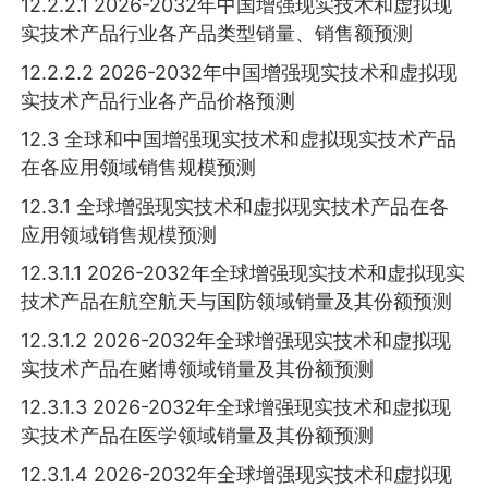
12.2.2.1 2026-2032年中国增强现实技术和虚拟现
实技术产品行业各产品类型销量、销售额预测
12.2.2.2 2026-2032年中国增强现实技术和虚拟现
实技术产品行业各产品价格预测
12.3 全球和中国增强现实技术和虚拟现实技术产品
在各应用领域销售规模预测
12.3.1 全球增强现实技术和虚拟现实技术产品在各
应用领域销售规模预测
12.3.1.1 2026-2032年全球增强现实技术和虚拟现实
技术产品在航空航天与国防领域销量及其份额预测
12.3.1.2 2026-2032年全球增强现实技术和虚拟现
实技术产品在赌博领域销量及其份额预测
12.3.1.3 2026-2032年全球增强现实技术和虚拟现
实技术产品在医学领域销量及其份额预测
12.3.1.4 2026-2032年全球增强现实技术和虚拟现