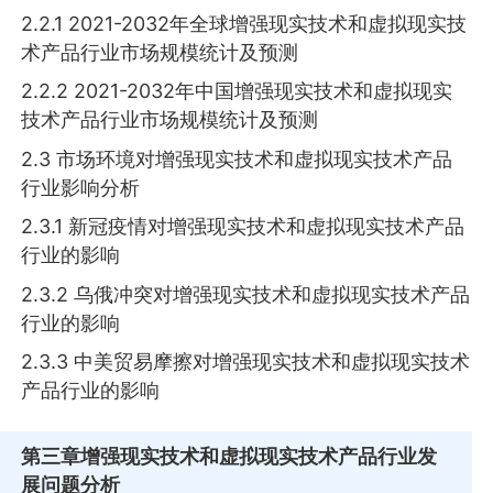
2.2.1 2021-2032年全球增强现实技术和虚拟现实技
术产品行业市场规模统计及预测
2.2.2 2021-2032年中国增强现实技术和虚拟现实
技术产品行业市场规模统计及预测
2.3 市场环境对增强现实技术和虚拟现实技术产品
行业影响分析
2.3.1 新冠疫情对增强现实技术和虚拟现实技术产品
行业的影响
2.3.2 乌俄冲突对增强现实技术和虚拟现实技术产品
行业的影响
2.3.3 中美贸易摩擦对增强现实技术和虚拟现实技术
产品行业的影响
第三章
增强现实技术和虚拟现实技术产品行业发
展问题分析