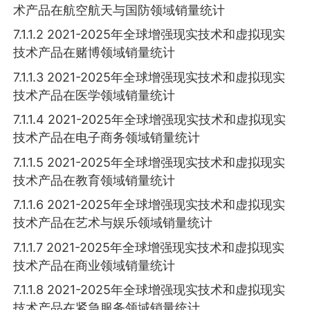
术产品在航空航天与国防领域销量统计
7.1.1.2 2021-2025年全球增强现实技术和虚拟现实
技术产品在赌博领域销量统计
7.1.1.3 2021-2025年全球增强现实技术和虚拟现实
技术产品在医学领域销量统计
7.1.1.4 2021-2025年全球增强现实技术和虚拟现实
技术产品在电子商务领域销量统计
7.1.1.5 2021-2025年全球增强现实技术和虚拟现实
技术产品在教育领域销量统计
7.1.1.6 2021-2025年全球增强现实技术和虚拟现实
技术产品在艺术与娱乐领域销量统计
7.1.1.7 2021-2025年全球增强现实技术和虚拟现实
技术产品在商业领域销量统计
7.1.1.8 2021-2025年全球增强现实技术和虚拟现实
技术产品在紧急服务领域销量统计