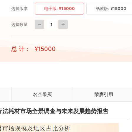
选择版本
电子版:
¥15000
纸质版:
¥15000
选择数量
总 计：
¥
15000
名企采买
荣膺引用
芳香疗法耗材市场全景调查与未来发展趋势报告