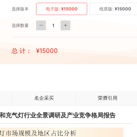
选择版本
电子版:
¥15000
纸质版:
¥15000
选择数量
总 计：
¥
15000
名企采买
荣膺引用
钨灯和充气灯行业全景调研及产业竞争格局报告