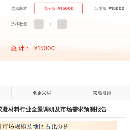
选择版本
电子版:
¥15000
纸质版:
¥15000
选择数量
总 计：
¥
15000
名企采买
荣膺引用
补充胶凝材料行业全景调研及市场需求预测报告