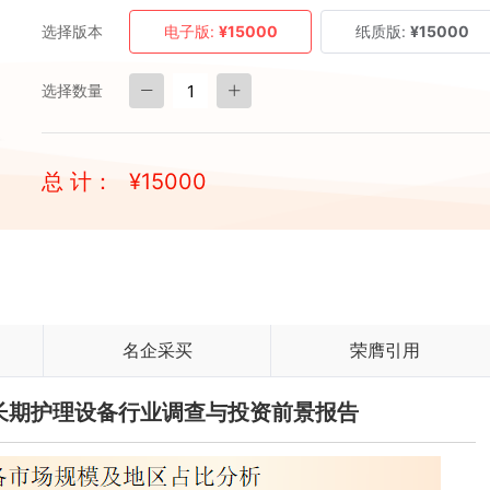
选择版本
电子版:
¥15000
纸质版:
¥15000
选择数量
总 计：
¥
15000
名企采买
荣膺引用
中国长期护理设备行业调查与投资前景报告