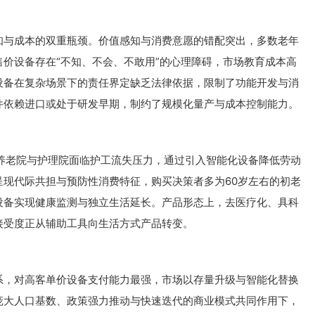
知与成本的双重瓶颈。价值感知与消费意愿的错配突出，多数老年
价设备存在“不知、不会、不敢用”的心理障碍，市场教育成本高
设备在复杂场景下的责任界定缺乏法律依据，限制了功能开发与消
件依赖进口或处于研发早期，制约了规模化量产与成本控制能力。
。养老院与护理院面临护工流失压力，通过引入智能化设备降低劳动
现代际共担与预防性消费特征，购买决策者多为60岁左右的初老
设备实现健康监测与独立生活延长。产品形态上，去医疗化、具科
接受度正从辅助工具向生活方式产品转变。
系，对高客单价设备支付能力最强，市场以存量升级与智能化替换
庞大人口基数、政策强力推动与快速迭代的商业模式共同作用下，