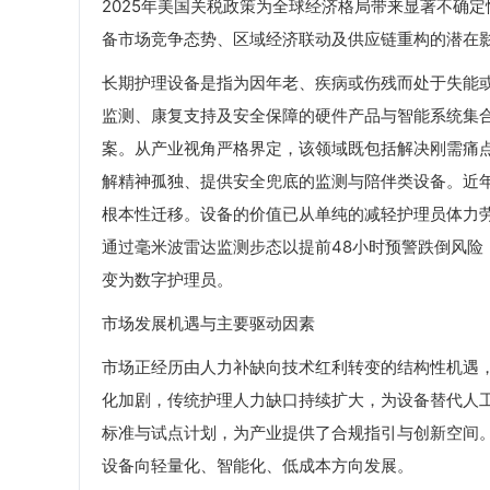
2025年美国关税政策为全球经济格局带来显著不确
备市场竞争态势、区域经济联动及供应链重构的潜在
长期护理设备是指为因年老、疾病或伤残而处于失能
监测、康复支持及安全保障的硬件产品与智能系统集
案。从产业视角严格界定，该领域既包括解决刚需痛
解精神孤独、提供安全兜底的监测与陪伴类设备。近
根本性迁移。设备的价值已从单纯的减轻护理员体力
通过毫米波雷达监测步态以提前48小时预警跌倒风
变为数字护理员。
市场发展机遇与主要驱动因素
市场正经历由人力补缺向技术红利转变的结构性机遇
化加剧，传统护理人力缺口持续扩大，为设备替代人
标准与试点计划，为产业提供了合规指引与创新空间
设备向轻量化、智能化、低成本方向发展。