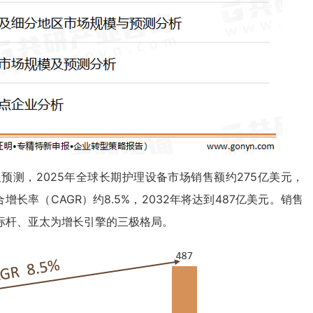
测，2025年全球长期护理设备市场销售额约275亿美元，
复合增长率（CAGR）约8.5%，2032年将达到487亿美元。销售
标杆、亚太为增长引擎的三极格局。