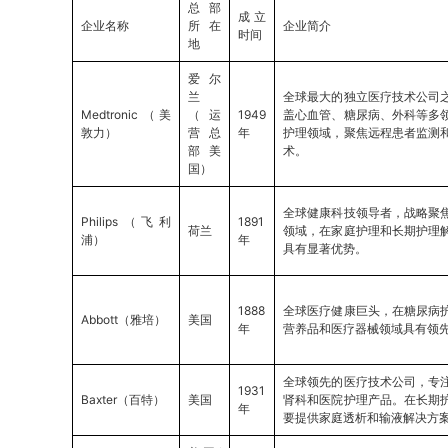
总部
成立
企业名称
所在
企业简介
时间
地
爱尔
兰
全球最大的独立医疗技术公司
Medtronic（美
（运
1949
盖心血管、糖尿病、外科等多
敦力）
营总
年
护理领域，聚焦远程患者监测
部美
术。
国）
全球健康科技领导者，战略聚
Philips（飞利
1891
荷兰
领域，在家庭护理和长期护理
浦）
年
具有显著优势。
1888
全球医疗健康巨头，在糖尿病
Abbott（雅培）
美国
年
营养品和医疗器械领域具有领
全球领先的医疗技术公司，专
1931
Baxter（百特）
美国
肾科和医院护理产品。在长期
年
要提供家庭透析和输液解决方