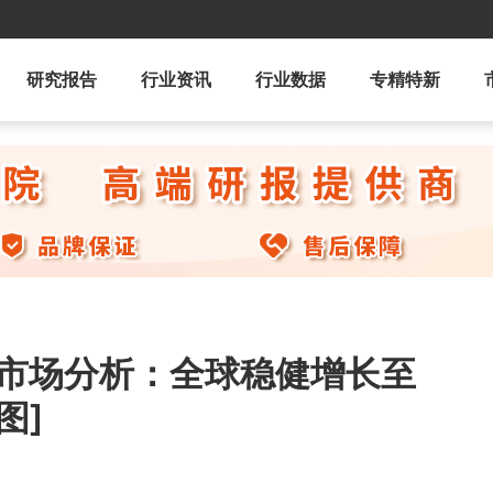
研究报告
行业资讯
行业数据
专精特新
备市场分析：全球稳健增长至
图]