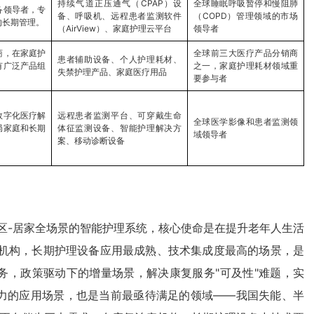
持续气道正压通气（CPAP）设
全球睡眠呼吸暂停和慢阻肺
备领导者，专
备、呼吸机、远程患者监测软件
（COPD）管理领域的市场
的长期管理。
（AirView）、家庭护理云平台
领导者
商，在家庭护
全球前三大医疗产品分销商
患者辅助设备、个人护理耗材、
有广泛产品组
之一，家庭护理耗材领域重
失禁护理产品、家庭医疗用品
要参与者
数字化医疗解
远程患者监测平台、可穿戴生命
全球医学影像和患者监测领
局家庭和长期
体征监测设备、智能护理解决方
域领导者
案、移动诊断设备
社区-居家全场景的智能护理系统，核心使命是在提升老年人生活
机构，长期护理设备应用最成熟、技术集成度最高的场景，是
务，政策驱动下的增量场景，解决康复服务"可及性"难题，实
发力的应用场景，也是当前最亟待满足的领域——我国失能、半