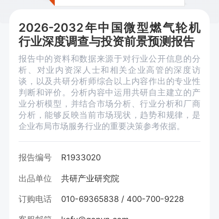
2026-2032年中国微型燃气轮机
行业深度调查与投资前景预测报告
报告中的资料和数据来源于对行业公开信息的分
析、对业内资深人士和相关企业高管的深度访
谈，以及共研分析师综合以上内容作出的专业性
判断和评价。分析内容中运用共研自主建立的产
业分析模型，并结合市场分析、行业分析和厂商
分析，能够反映当前市场现状，趋势和规律，是
企业布局市场服务行业的重要决策参考依据。
报告编号
R1933020
出品单位
共研产业研究院
订购电话
010-69365838 / 400-700-9228