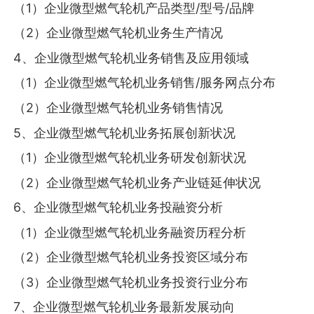
（1）企业微型燃气轮机产品类型/型号/品牌
（2）企业微型燃气轮机业务生产情况
4、企业微型燃气轮机业务销售及应用领域
（1）企业微型燃气轮机业务销售/服务网点分布
（2）企业微型燃气轮机业务销售情况
5、企业微型燃气轮机业务拓展创新状况
（1）企业微型燃气轮机业务研发创新状况
（2）企业微型燃气轮机业务产业链延伸状况
6、企业微型燃气轮机业务投融资分析
（1）企业微型燃气轮机业务融资历程分析
（2）企业微型燃气轮机业务投资区域分布
（3）企业微型燃气轮机业务投资行业分布
7、企业微型燃气轮机业务最新发展动向