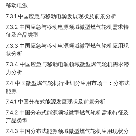
移动电源
7.3.1 中国应急与移动电源发展现状及前景分析
7.3.2 中国应急与移动电源领域微型燃气轮机需求特
征及产品类型
7.3.3 中国应急与移动电源领域微型燃气轮机应用现
状分析
7.3.4 中国应急与移动电源领域微型燃气轮机需求潜
力分析
7.4 中国微型燃气轮机行业细分应用市场三：分布式
能源
7.4.1 中国分布式能源发展现状及前景分析
7.4.2 中国分布式能源领域微型燃气轮机需求特征及
产品类型
7.4.3 中国分布式能源领域微型燃气轮机应用现状分