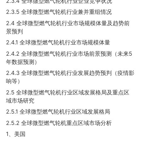
2.3.4 全球微型燃气轮机行业企业竞争状况
2.3.5 全球微型燃气轮机行业兼并重组情况
2.4 全球微型燃气轮机行业市场规模体量及趋势前
景预判
2.4.1 全球微型燃气轮机行业市场规模体量
2.4.2 全球微型燃气轮机行业市场前景预测（未来5
年数据预测）
2.4.3 全球微型燃气轮机行业发展趋势预判（疫情影
响等）
2.5 全球微型燃气轮机行业区域发展格局及重点区
域市场研究
2.5.1 全球微型燃气轮机行业区域发展格局
2.5.2 全球微型燃气轮机重点区域市场分析
1、美国