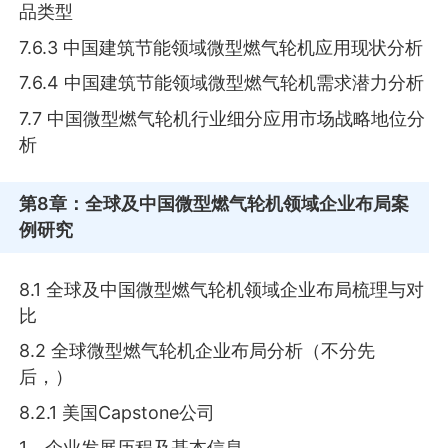
品类型
7.6.3 中国建筑节能领域微型燃气轮机应用现状分析
7.6.4 中国建筑节能领域微型燃气轮机需求潜力分析
7.7 中国微型燃气轮机行业细分应用市场战略地位分
析
第8章
：全球及中国微型燃气轮机领域企业布局案
例研究
8.1 全球及中国微型燃气轮机领域企业布局梳理与对
比
8.2 全球微型燃气轮机企业布局分析（不分先
后，）
8.2.1 美国Capstone公司
1、企业发展历程及基本信息