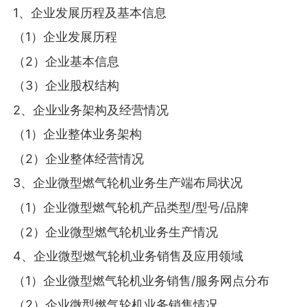
1、企业发展历程及基本信息
（1）企业发展历程
（2）企业基本信息
（3）企业股权结构
2、企业业务架构及经营情况
（1）企业整体业务架构
（2）企业整体经营情况
3、企业微型燃气轮机业务生产端布局状况
（1）企业微型燃气轮机产品类型/型号/品牌
（2）企业微型燃气轮机业务生产情况
4、企业微型燃气轮机业务销售及应用领域
（1）企业微型燃气轮机业务销售/服务网点分布
（2）企业微型燃气轮机业务销售情况