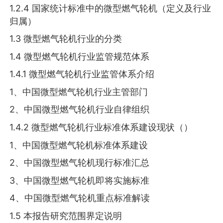
1.2.4 国家统计标准中的微型燃气轮机（定义及行业
归属）
1.3 微型燃气轮机行业的分类
1.4 微型燃气轮机行业监管规范体系
1.4.1 微型燃气轮机行业监管体系介绍
1、中国微型燃气轮机行业主管部门
2、中国微型燃气轮机行业自律组织
1.4.2 微型燃气轮机行业标准体系建设现状（）
1、中国微型燃气轮机标准体系建设
2、中国微型燃气轮机现行标准汇总
3、中国微型燃气轮机即将实施标准
4、中国微型燃气轮机重点标准解读
1.5 本报告研究范围界定说明