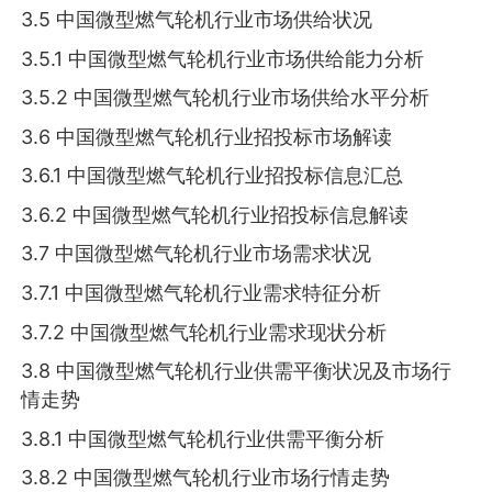
3.5 中国微型燃气轮机行业市场供给状况
3.5.1 中国微型燃气轮机行业市场供给能力分析
3.5.2 中国微型燃气轮机行业市场供给水平分析
3.6 中国微型燃气轮机行业招投标市场解读
3.6.1 中国微型燃气轮机行业招投标信息汇总
3.6.2 中国微型燃气轮机行业招投标信息解读
3.7 中国微型燃气轮机行业市场需求状况
3.7.1 中国微型燃气轮机行业需求特征分析
3.7.2 中国微型燃气轮机行业需求现状分析
3.8 中国微型燃气轮机行业供需平衡状况及市场行
情走势
3.8.1 中国微型燃气轮机行业供需平衡分析
3.8.2 中国微型燃气轮机行业市场行情走势