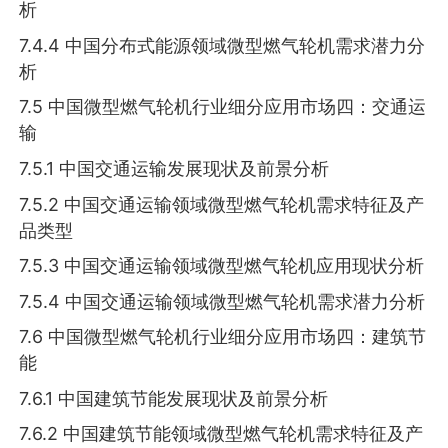
析
7.4.4 中国分布式能源领域微型燃气轮机需求潜力分
析
7.5 中国微型燃气轮机行业细分应用市场四：交通运
输
7.5.1 中国交通运输发展现状及前景分析
7.5.2 中国交通运输领域微型燃气轮机需求特征及产
品类型
7.5.3 中国交通运输领域微型燃气轮机应用现状分析
7.5.4 中国交通运输领域微型燃气轮机需求潜力分析
7.6 中国微型燃气轮机行业细分应用市场四：建筑节
能
7.6.1 中国建筑节能发展现状及前景分析
7.6.2 中国建筑节能领域微型燃气轮机需求特征及产