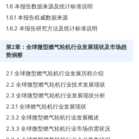
1.6 本报告数据来源及统计标准说明
1.6.1 本报告权威数据来源
1.6.2 本报告研究方法及统计标准说明
第2章
：全球微型燃气轮机行业发展现状及市场趋
势洞察
2.1 全球微型燃气轮机行业发展历程介绍
2.2 全球微型燃气轮机行业技术发展现状
2.3 全球微型燃气轮机行业发展现状分析
2.3.1 全球燃气轮机行业发展现状
2.3.2 全球微型燃气轮机行业发展概述
2.3.3 全球微型燃气轮机行业市场供需状况