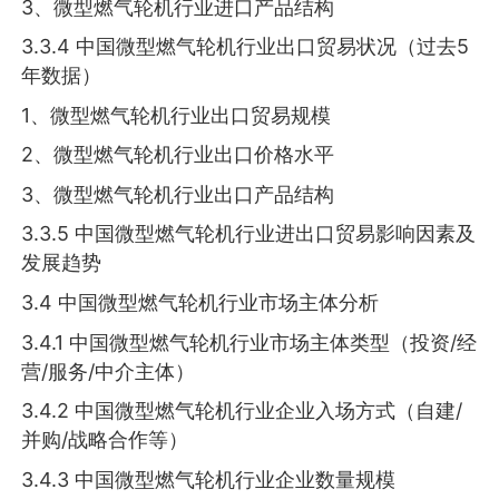
3、微型燃气轮机行业进口产品结构
3.3.4 中国微型燃气轮机行业出口贸易状况（过去5
年数据）
1、微型燃气轮机行业出口贸易规模
2、微型燃气轮机行业出口价格水平
3、微型燃气轮机行业出口产品结构
3.3.5 中国微型燃气轮机行业进出口贸易影响因素及
发展趋势
3.4 中国微型燃气轮机行业市场主体分析
3.4.1 中国微型燃气轮机行业市场主体类型（投资/经
营/服务/中介主体）
3.4.2 中国微型燃气轮机行业企业入场方式（自建/
并购/战略合作等）
3.4.3 中国微型燃气轮机行业企业数量规模