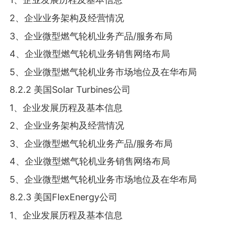
2、企业业务架构及经营情况
3、企业微型燃气轮机业务产品/服务布局
4、企业微型燃气轮机业务销售网络布局
5、企业微型燃气轮机业务市场地位及在华布局
8.2.2 美国Solar Turbines公司
1、企业发展历程及基本信息
2、企业业务架构及经营情况
3、企业微型燃气轮机业务产品/服务布局
4、企业微型燃气轮机业务销售网络布局
5、企业微型燃气轮机业务市场地位及在华布局
8.2.3 美国FlexEnergy公司
1、企业发展历程及基本信息