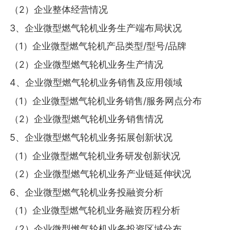
（2）企业整体经营情况
3、企业微型燃气轮机业务生产端布局状况
（1）企业微型燃气轮机产品类型/型号/品牌
（2）企业微型燃气轮机业务生产情况
4、企业微型燃气轮机业务销售及应用领域
（1）企业微型燃气轮机业务销售/服务网点分布
（2）企业微型燃气轮机业务销售情况
5、企业微型燃气轮机业务拓展创新状况
（1）企业微型燃气轮机业务研发创新状况
（2）企业微型燃气轮机业务产业链延伸状况
6、企业微型燃气轮机业务投融资分析
（1）企业微型燃气轮机业务融资历程分析
（2）企业微型燃气轮机业务投资区域分布