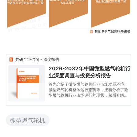
共研产业咨询 - 深度报告
2026-2032年中国微型燃气轮机行
业深度调查与投资分析报告
2026-2032年中国微型燃
气轮机行业深度调查与投
资分析报告
首先介绍了微型燃气轮机行业市场发展环境、
微型燃气轮机整体运行态势等，接着分析了微
型燃气轮机行业市场运行的现状，然后介绍了
微型燃气轮机市场竞争格局。随后，报告对微
型燃气轮机做了重点企业经营状况分析，最后
分析了微型燃气轮机行业发展趋势与投资预
测。您若想对微型燃气轮机产业有个系统的了
微型燃气轮机
解或者想投资微型燃气轮机行业，本报告是您
不可或缺的重要工具。