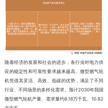
随着经济的发展和社会的进步，各行业对电力供
应的稳定性和可靠性要求越来越高。微型燃气轮
机凭借其灵活、高效、低碳的优势，满足了不同
行业、不同场景的多样化需求。预计2030年我国
微型燃气轮机产量、需求量约8.18万千瓦、10.82
万千瓦。