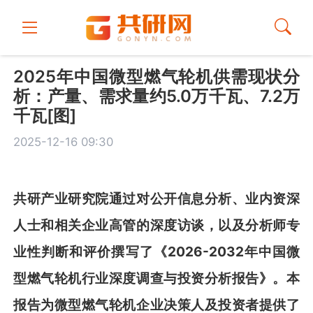
2025年中国微型燃气轮机供需现状分
析：产量、需求量约5.0万千瓦、7.2万
千瓦[图]
2025-12-16 09:30
共
研
产业研究院通过对公开信息分析、业内
资深
人士和相关企业高管的深度访谈，以及分析师专
业性判断和评价撰写了《
2026-2032
年中国微
型燃气轮机行业深度调查与投资分析报告
》
。本
报告为
微型燃气轮机
企业决策人及投资者提供了