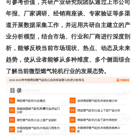
可参考价值，共
研
产业研究院团队通过上市公司
年报、厂家调研、经销商座谈、专家验证等多渠
道开展数据采集工作，并
运用共
研
自主建立的产
业分析模型，结合市场、行业和厂商进行深度剖
析，能够反映当前市场现状、热点、动态及未来
趋势，使从业者能够从多种维度、多个侧面综合
了解当前
微型燃气轮机
行业的发展态势。