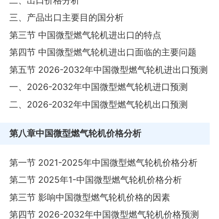
二、出口价格分析
三、产品出口主要目的国分析
第三节 中国微型燃气轮机进出口的特点
第四节 中国微型燃气轮机进出口面临的主要问题
第五节 2026-2032年中国微型燃气轮机进出口预测
一、2026-2032年中国微型燃气轮机进口预测
二、2026-2032年中国微型燃气轮机出口预测
第八章
中国微型燃气轮机价格分析
第一节 2021-2025年中国微型燃气轮机价格分析
第二节 2025年1-中国微型燃气轮机价格分析
第三节 影响中国微型燃气轮机价格的因素
第四节 2026-2032年中国微型燃气轮机价格预测