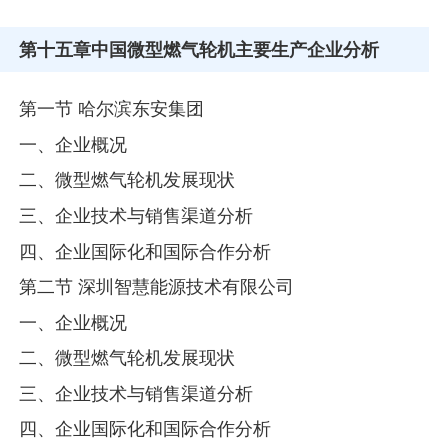
第十五章
中国微型燃气轮机主要生产企业分析
第一节 哈尔滨东安集团
一、企业概况
二、微型燃气轮机发展现状
三、企业技术与销售渠道分析
四、企业国际化和国际合作分析
第二节 深圳智慧能源技术有限公司
一、企业概况
二、微型燃气轮机发展现状
三、企业技术与销售渠道分析
四、企业国际化和国际合作分析