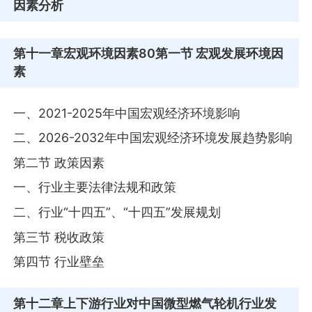
因素分析
第十一章
宏观环境因素80第一节 宏观发展环境因
素
一、2021-2025年中国宏观经济环境影响
二、2026-2032年中国宏观经济环境发展趋势影响
第二节 政策因素
一、行业主要法律法规和政策
二、行业“十四五”、“十四五”发展规划
第三节 税收政策
第四节 行业壁垒
第十二章
上下游行业对中国微型燃气轮机行业发