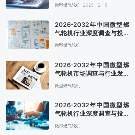
量约5.0万千瓦、7.2万千瓦
微型燃气轮机
2025-12-16
[图]
2026-2032年中国微型燃
气轮机行业深度调查与投资
分析报告
微型燃气轮机
2026-2032年中国微型燃
气轮机市场调查与行业发展
趋势报告
微型燃气轮机
2026-2032年中国微型燃
气轮机行业深度调查与投资
前景报告
微型燃气轮机