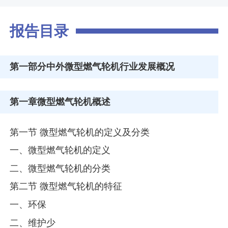
报告目录
第一部分
中外微型燃气轮机行业发展概况
第一章
微型燃气轮机概述
第一节 微型燃气轮机的定义及分类
一、微型燃气轮机的定义
二、微型燃气轮机的分类
第二节 微型燃气轮机的特征
一、环保
二、维护少