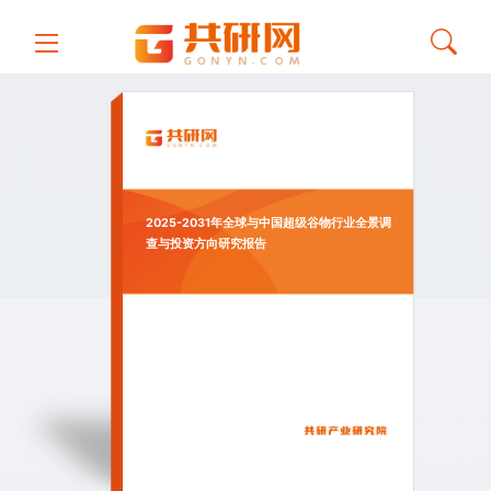
2025-2031年全球与中国超级谷物行业全景调
查与投资方向研究报告