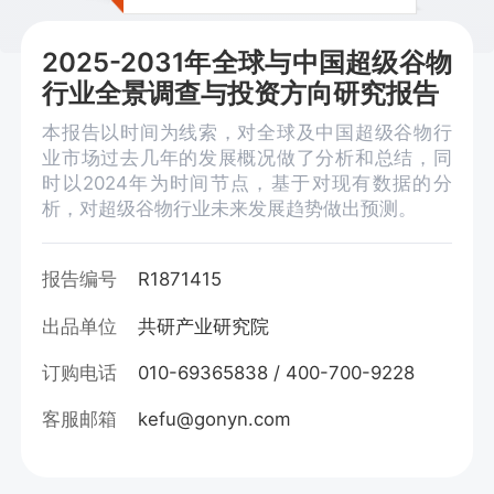
2025-2031年全球与中国超级谷物
行业全景调查与投资方向研究报告
本报告以时间为线索，对全球及中国超级谷物行
业市场过去几年的发展概况做了分析和总结，同
时以2024年为时间节点，基于对现有数据的分
析，对超级谷物行业未来发展趋势做出预测。
报告编号
R1871415
出品单位
共研产业研究院
订购电话
010-69365838 / 400-700-9228
客服邮箱
kefu@gonyn.com