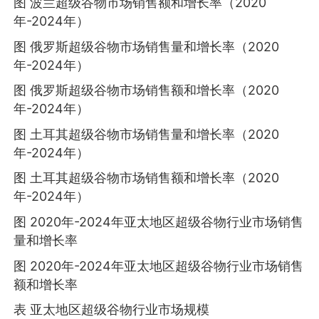
图 波兰超级谷物市场销售额和增长率（2020
年-2024年）
图 俄罗斯超级谷物市场销售量和增长率（2020
年-2024年）
图 俄罗斯超级谷物市场销售额和增长率（2020
年-2024年）
图 土耳其超级谷物市场销售量和增长率（2020
年-2024年）
图 土耳其超级谷物市场销售额和增长率（2020
年-2024年）
图 2020年-2024年亚太地区超级谷物行业市场销售
量和增长率
图 2020年-2024年亚太地区超级谷物行业市场销售
额和增长率
表 亚太地区超级谷物行业市场规模