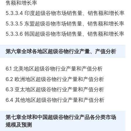
售额和增长率
5.3.3.4 印度超级谷物市场销售量、销售额和增长率
5.3.3.5 东盟超级谷物市场销售量、销售额和增长率
5.3.3.6 韩国超级谷物市场销售量、销售额和增长率
第六章
全球各地区超级谷物行业产量、产值分析
6.1 北美地区超级谷物行业产量和产值分析
6.2 欧洲地区超级谷物行业产量和产值分析
6.3 亚太地区超级谷物行业产量和产值分析
6.4 其他地区超级谷物行业产量和产值分析
第七章
全球和中国超级谷物行业产品各分类市场
规模及预测