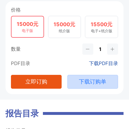
价格
15000元
15000元
15500元
电子版
纸介版
电子+纸介版
数量
PDF目录
下载PDF目录
立即订购
下载订购单
报告目录