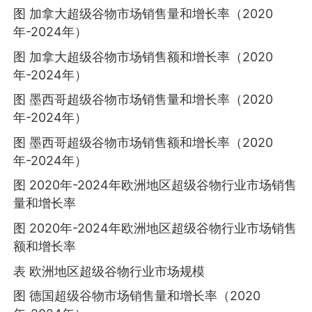
图 加拿大超级谷物市场销售量和增长率（2020
年-2024年）
图 加拿大超级谷物市场销售额和增长率（2020
年-2024年）
图 墨西哥超级谷物市场销售量和增长率（2020
年-2024年）
图 墨西哥超级谷物市场销售额和增长率（2020
年-2024年）
图 2020年-2024年欧洲地区超级谷物行业市场销售
量和增长率
图 2020年-2024年欧洲地区超级谷物行业市场销售
额和增长率
表 欧洲地区超级谷物行业市场规模
图 德国超级谷物市场销售量和增长率（2020