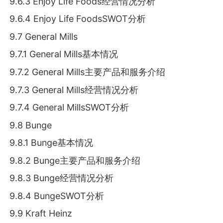
9.6.3 Enjoy Life Foods经营情况分析
9.6.4 Enjoy Life FoodsSWOT分析
9.7 General Mills
9.7.1 General Mills基本情况
9.7.2 General Mills主要产品和服务介绍
9.7.3 General Mills经营情况分析
9.7.4 General MillsSWOT分析
9.8 Bunge
9.8.1 Bunge基本情况
9.8.2 Bunge主要产品和服务介绍
9.8.3 Bunge经营情况分析
9.8.4 BungeSWOT分析
9.9 Kraft Heinz