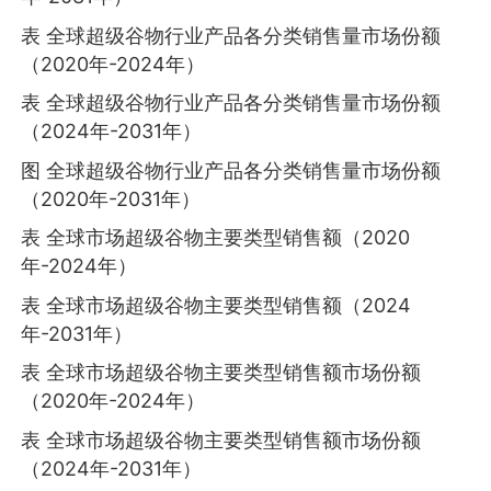
表 全球超级谷物行业产品各分类销售量市场份额
（2020年-2024年）
表 全球超级谷物行业产品各分类销售量市场份额
（2024年-2031年）
图 全球超级谷物行业产品各分类销售量市场份额
（2020年-2031年）
表 全球市场超级谷物主要类型销售额（2020
年-2024年）
表 全球市场超级谷物主要类型销售额（2024
年-2031年）
表 全球市场超级谷物主要类型销售额市场份额
（2020年-2024年）
表 全球市场超级谷物主要类型销售额市场份额
（2024年-2031年）