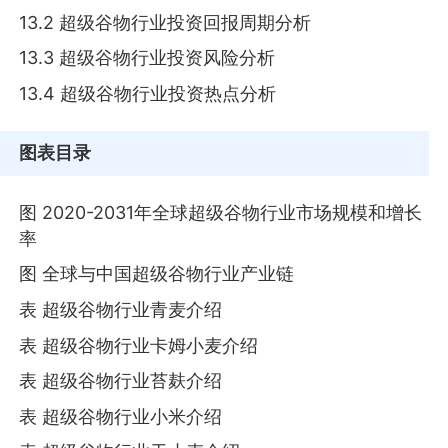
13.2 超级谷物行业投资回报周期分析
13.3 超级谷物行业投资风险分析
13.4 超级谷物行业投资热点分析
图表目录
图 2020-2031年全球超级谷物行业市场规模和增长
率
图 全球与中国超级谷物行业产业链
表 超级谷物行业青麦介绍
表 超级谷物行业卡姆小麦介绍
表 超级谷物行业苔麸介绍
表 超级谷物行业小米介绍