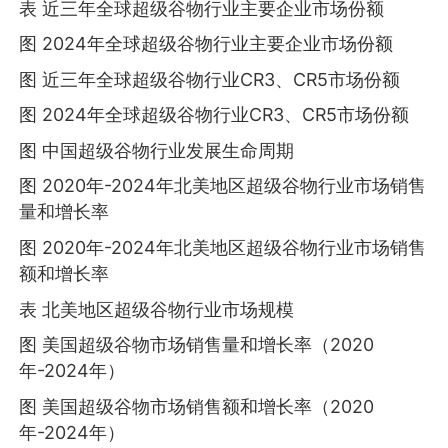
表 近三年全球超级谷物行业主要企业市场份额
图 2024年全球超级谷物行业主要企业市场份额
图 近三年全球超级谷物行业CR3、CR5市场份额
图 2024年全球超级谷物行业CR3、CR5市场份额
图 中国超级谷物行业发展生命周期
图 2020年-2024年北美地区超级谷物行业市场销售
量和增长率
图 2020年-2024年北美地区超级谷物行业市场销售
额和增长率
表 北美地区超级谷物行业市场规模
图 美国超级谷物市场销售量和增长率（2020
年-2024年）
图 美国超级谷物市场销售额和增长率（2020
年-2024年）