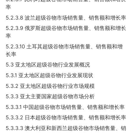
率
5.2.3.8 波兰超级谷物市场销售量、销售额和增长率
5.2.3.9 俄罗斯超级谷物市场销售量、销售额和增长
率
5.2.3.10 土耳其超级谷物市场销售量、销售额和增
长率
5.3 亚太地区超级谷物行业发展概况
5.3.1 亚太地区超级谷物行业发展现状
5.3.2 亚太地区超级谷物行业市场规模
5.3.3 亚太主要国家超级谷物市场分析
5.3.3.1 中国超级谷物市场销售量、销售额和增长率
5.3.3.2 日本超级谷物市场销售量、销售额和增长率
5.3.3.3 澳大利亚和新西兰超级谷物市场销售量、销