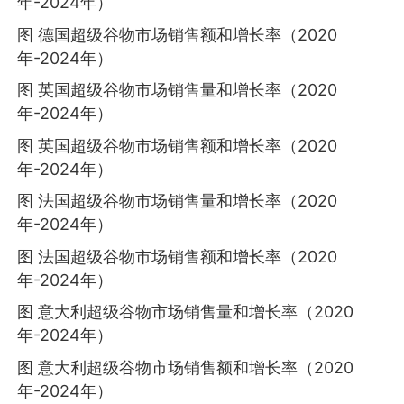
年-2024年）
图 德国超级谷物市场销售额和增长率（2020
年-2024年）
图 英国超级谷物市场销售量和增长率（2020
年-2024年）
图 英国超级谷物市场销售额和增长率（2020
年-2024年）
图 法国超级谷物市场销售量和增长率（2020
年-2024年）
图 法国超级谷物市场销售额和增长率（2020
年-2024年）
图 意大利超级谷物市场销售量和增长率（2020
年-2024年）
图 意大利超级谷物市场销售额和增长率（2020
年-2024年）