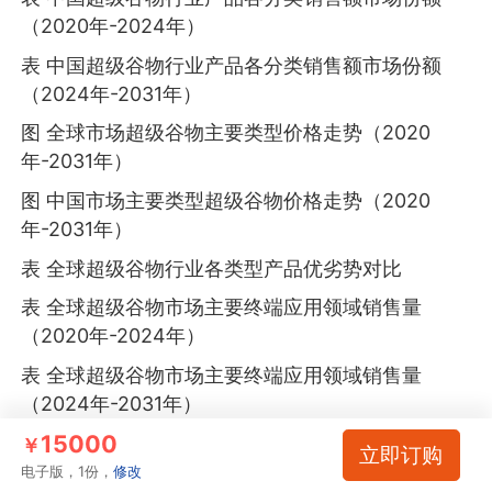
（2020年-2024年）
表 中国超级谷物行业产品各分类销售额市场份额
（2024年-2031年）
图 全球市场超级谷物主要类型价格走势（2020
年-2031年）
图 中国市场主要类型超级谷物价格走势（2020
年-2031年）
表 全球超级谷物行业各类型产品优劣势对比
表 全球超级谷物市场主要终端应用领域销售量
（2020年-2024年）
表 全球超级谷物市场主要终端应用领域销售量
（2024年-2031年）
15000
表 全球超级谷物市场主要终端应用领域销售量市场
￥
立即订购
份额（2020年-2024年）
电子版，1份，
修改