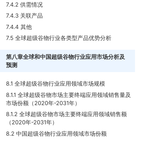
7.4.2 供需情况
7.4.3 关联产品
7.4.4 其他
7.5 全球超级谷物行业各类型产品优势分析
第八章
全球和中国超级谷物行业应用市场分析及
预测
8.1 全球超级谷物行业应用领域市场规模
8.1.1 全球超级谷物市场主要终端应用领域销售量及
市场份额（2020年-2031年）
8.1.2 全球超级谷物市场主要终端应用领域销售额
（2020年-2031年）
8.2 中国超级谷物行业应用领域市场份额