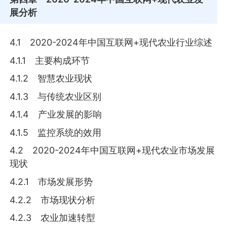
展分析
4.1 2020-2024年中国互联网+现代农业行业综述
4.1.1 主要构成环节
4.1.2 智慧农业现状
4.1.3 与传统农业区别
4.1.4 产业发展的影响
4.1.5 监控系统的效用
4.2 2020-2024年中国互联网+现代农业市场发展
现状
4.2.1 市场发展形势
4.2.2 市场现状分析
4.2.3 农业加速转型