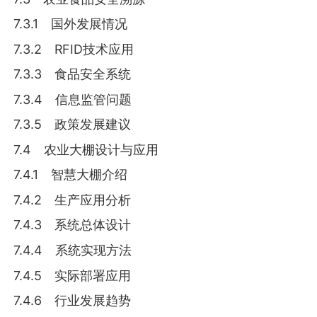
7.3.1 国外发展情况
7.3.2 RFID技术应用
7.3.3 食品安全系统
7.3.4 信息监管问题
7.3.5 政策发展建议
7.4 农业大棚设计与应用
7.4.1 智慧大棚介绍
7.4.2 生产应用分析
7.4.3 系统总体设计
7.4.4 系统实现方法
7.4.5 实际部署应用
7.4.6 行业发展趋势