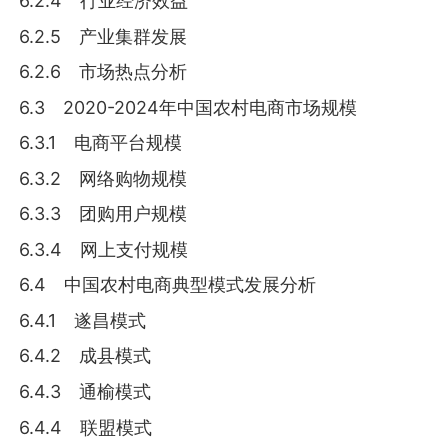
6.2.4 行业经济效益
6.2.5 产业集群发展
6.2.6 市场热点分析
6.3 2020-2024年中国农村电商市场规模
6.3.1 电商平台规模
6.3.2 网络购物规模
6.3.3 团购用户规模
6.3.4 网上支付规模
6.4 中国农村电商典型模式发展分析
6.4.1 遂昌模式
6.4.2 成县模式
6.4.3 通榆模式
6.4.4 联盟模式