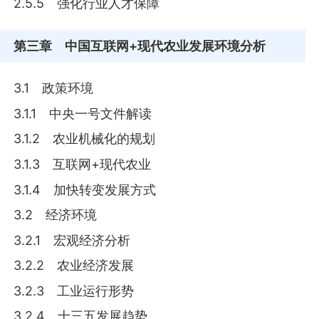
2.5.5 强化行业人才保障
第三章
中国互联网+现代农业发展环境分析
3.1 政策环境
3.1.1 中央一号文件解读
3.1.2 农业机械化的规划
3.1.3 互联网+现代农业
3.1.4 加快转变发展方式
3.2 经济环境
3.2.1 宏观经济分析
3.2.2 农业经济发展
3.2.3 工业运行形势
3.2.4 十三五发展趋势