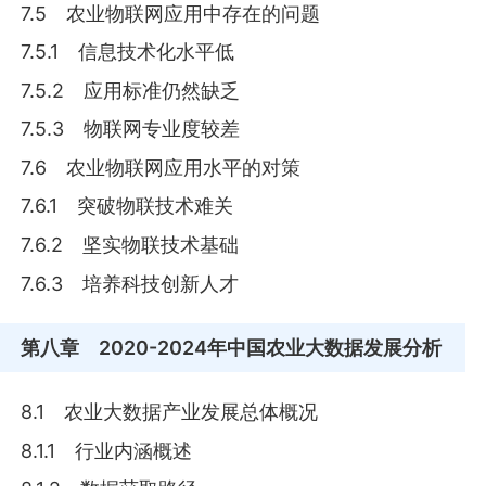
7.5 农业物联网应用中存在的问题
7.5.1 信息技术化水平低
7.5.2 应用标准仍然缺乏
7.5.3 物联网专业度较差
7.6 农业物联网应用水平的对策
7.6.1 突破物联技术难关
7.6.2 坚实物联技术基础
7.6.3 培养科技创新人才
第八章
2020-2024年中国农业大数据发展分析
8.1 农业大数据产业发展总体概况
8.1.1 行业内涵概述