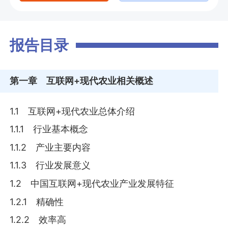
报告目录
第一章
互联网+现代农业相关概述
1.1 互联网+现代农业总体介绍
1.1.1 行业基本概念
1.1.2 产业主要内容
1.1.3 行业发展意义
1.2 中国互联网+现代农业产业发展特征
1.2.1 精确性
1.2.2 效率高