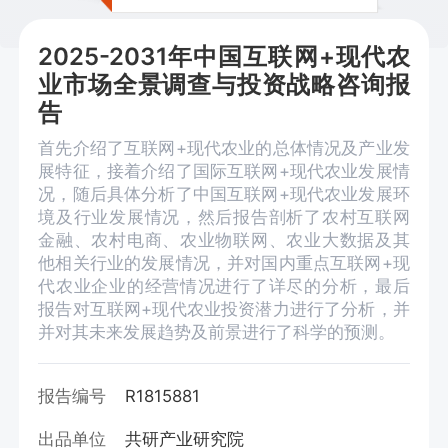
2025-2031年中国互联网+现代农
业市场全景调查与投资战略咨询报
告
首先介绍了互联网+现代农业的总体情况及产业发
展特征，接着介绍了国际互联网+现代农业发展情
况，随后具体分析了中国互联网+现代农业发展环
境及行业发展情况，然后报告剖析了农村互联网
金融、农村电商、农业物联网、农业大数据及其
他相关行业的发展情况，并对国内重点互联网+现
代农业企业的经营情况进行了详尽的分析，最后
报告对互联网+现代农业投资潜力进行了分析，并
并对其未来发展趋势及前景进行了科学的预测。
报告编号
R1815881
出品单位
共研产业研究院