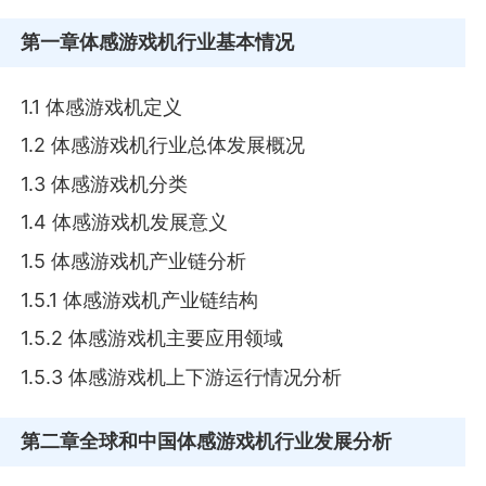
第一章
体感游戏机行业基本情况
1.1 体感游戏机定义
1.2 体感游戏机行业总体发展概况
1.3 体感游戏机分类
1.4 体感游戏机发展意义
1.5 体感游戏机产业链分析
1.5.1 体感游戏机产业链结构
1.5.2 体感游戏机主要应用领域
1.5.3 体感游戏机上下游运行情况分析
第二章
全球和中国体感游戏机行业发展分析