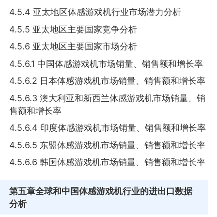
4.5.4 亚太地区体感游戏机行业市场潜力分析
4.5.5 亚太地区主要国家竞争分析
4.5.6 亚太地区主要国家市场分析
4.5.6.1 中国体感游戏机市场销量、销售额和增长率
4.5.6.2 日本体感游戏机市场销量、销售额和增长率
4.5.6.3 澳大利亚和新西兰体感游戏机市场销量、销
售额和增长率
4.5.6.4 印度体感游戏机市场销量、销售额和增长率
4.5.6.5 东盟体感游戏机市场销量、销售额和增长率
4.5.6.6 韩国体感游戏机市场销量、销售额和增长率
第五章
全球和中国体感游戏机行业的进出口数据
分析