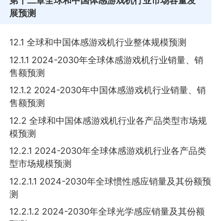
第十二章
全球和中国体感游戏机行业市场容量发
展预测
12.1 全球和中国体感游戏机行业整体规模预测
12.1.1 2024-2030年全球体感游戏机行业销量、销
售额预测
12.1.2 2024-2030年中国体感游戏机行业销量、销
售额预测
12.2 全球和中国体感游戏机行业各产品类型市场规
模预测
12.2.1 2024-2030年全球体感游戏机行业各产品类
型市场规模预测
12.2.1.1 2024-2030年全球惯性感应销量及其份额预
测
12.2.1.2 2024-2030年全球光学感应销量及其份额