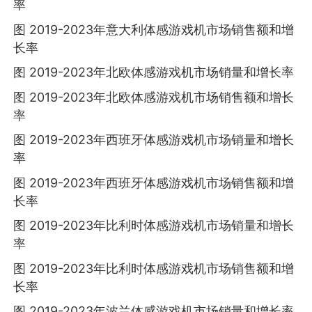
率
图 2019-2023年意大利体感游戏机市场销售额和增
长率
图 2019-2023年北欧体感游戏机市场销量和增长率
图 2019-2023年北欧体感游戏机市场销售额和增长
率
图 2019-2023年西班牙体感游戏机市场销量和增长
率
图 2019-2023年西班牙体感游戏机市场销售额和增
长率
图 2019-2023年比利时体感游戏机市场销量和增长
率
图 2019-2023年比利时体感游戏机市场销售额和增
长率
图 2019-2023年波兰体感游戏机市场销量和增长率