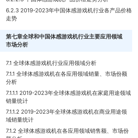
6.2.3 2019-2023年中国体感游戏机行业各产品价格
走势
第七章
全球和中国体感游戏机行业主要应用领域
市场分析
7.1 全球体感游戏机行业应用领域分析
7.1.1 全球体感游戏机在各应用领域销量、市场份额
分析
7.1.1.1 2019-2023年全球体感游戏机在家庭用途领域
销量统计
7.1.1.2 2019-2023年全球体感游戏机在商业用途领
域销量统计
7.1.2 全球体感游戏机在各应用领域销售额、市场份