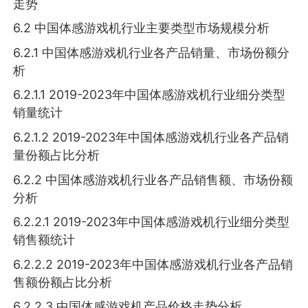
走势
6.2 中国体感游戏机行业主要类型市场规模分析
6.2.1 中国体感游戏机行业各产品销量、市场份额分
析
6.2.1.1 2019-2023年中国体感游戏机行业细分类型
销量统计
6.2.1.2 2019-2023年中国体感游戏机行业各产品销
量份额占比分析
6.2.2 中国体感游戏机行业各产品销售额、市场份额
分析
6.2.2.1 2019-2023年中国体感游戏机行业细分类型
销售额统计
6.2.2.2 2019-2023年中国体感游戏机行业各产品销
售额份额占比分析
6.2.2.3 中国体感游戏机产品价格走势分析