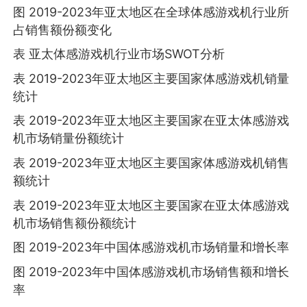
图 2019-2023年亚太地区在全球体感游戏机行业所
占销售额份额变化
表 亚太体感游戏机行业市场SWOT分析
表 2019-2023年亚太地区主要国家体感游戏机销量
统计
表 2019-2023年亚太地区主要国家在亚太体感游戏
机市场销量份额统计
表 2019-2023年亚太地区主要国家体感游戏机销售
额统计
表 2019-2023年亚太地区主要国家在亚太体感游戏
机市场销售额份额统计
图 2019-2023年中国体感游戏机市场销量和增长率
图 2019-2023年中国体感游戏机市场销售额和增长
率