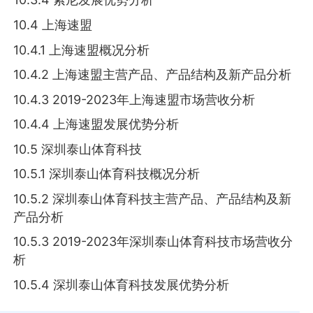
10.4 上海速盟
10.4.1 上海速盟概况分析
10.4.2 上海速盟主营产品、产品结构及新产品分析
10.4.3 2019-2023年上海速盟市场营收分析
10.4.4 上海速盟发展优势分析
10.5 深圳泰山体育科技
10.5.1 深圳泰山体育科技概况分析
10.5.2 深圳泰山体育科技主营产品、产品结构及新
产品分析
10.5.3 2019-2023年深圳泰山体育科技市场营收分
析
10.5.4 深圳泰山体育科技发展优势分析