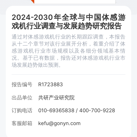
2024-2030年全球与中国体感游
戏机行业调查与发展趋势研究报告
通过对体感游戏机行业的长期跟踪调查，本报告
从十二个章节对该行业展开分析，着重介绍了体
感游戏机行业市场规模以及各细分领域基本情
况。基于已有数据，报告还对体感游戏机行业市
场发展趋势做出预测。
报告编号
R1723883
出品单位
共研产业研究院
订购电话
010-69365838 / 400-700-9228
客服邮箱
kefu@gonyn.com