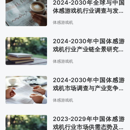
2024-2030年全球与中国
体感游戏机行业调查与发展
趋势研究报告
体感游戏机
2024-2030年中国体感游
戏机行业产业链全景研究及
市场趋势预测报告
体感游戏机
2024-2030年中国体感游
戏机市场调查与产业竞争格
局报告
体感游戏机
2023-2029年中国体感游
戏机行业市场供需态势及发