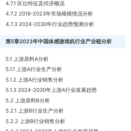
4.7.1 区位特征及经济概况
4.7.2 2018-2023年市场规模情况分析
4.7.3 2024-2030年行业趋势预测分析
第5章
2023年中国体感游戏机行业产业链分析
5.1 上游原料A分析
5.1.1 上游A行业生产分析
5.1.2 上游A行业销售分析
5.1.3 2024-2030年上游A行业发展趋势
5.2 上游原料B分析
5.2.1 上游B行业生产分析
5.2.2 上游B行业销售分析