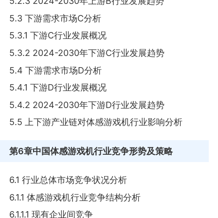
5.2.3 2024-2030年上游B行业发展趋势
5.3 下游需求市场C分析
5.3.1 下游C行业发展概况
5.3.2 2024-2030年下游C行业发展趋势
5.4 下游需求市场D分析
5.4.1 下游D行业发展概况
5.4.2 2024-2030年下游D行业发展趋势
5.5 上下游产业链对体感游戏机行业影响分析
第6章
中国体感游戏机行业竞争形势及策略
6.1 行业总体市场竞争状况分析
6.1.1 体感游戏机行业竞争结构分析
6.1.1.1 现有企业间竞争