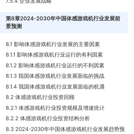
7.5.4 企业发展战略
第8章
2024-2030年中国体感游戏机行业发展前
景预测
8.1 影响体感游戏机行业发展的主要因素
8.1.1 影响体感游戏机行业运行的有利因素
8.1.2 影响体感游戏机行业运行的不利因素
8.1.3 我国体感游戏机行业发展面临的挑战
8.1.4 我国体感游戏机行业发展面临的机遇
8.2 体感游戏机行业投资回顾
8.2.1 体感游戏机行业投资规模及增速统计
8.2.2 体感游戏机行业投资结构分析
8.3 2024-2030年中国体感游戏机行业发展趋势预