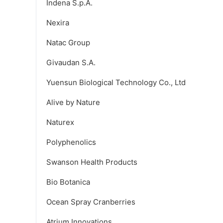
Indena S.p.A.
Nexira
Natac Group
Givaudan S.A.
Yuensun Biological Technology Co., Ltd
Alive by Nature
Naturex
Polyphenolics
Swanson Health Products
Bio Botanica
Ocean Spray Cranberries
Atrium Innovations