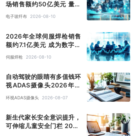
场销售额约50亿美元 量价
齐升 进入高增长通道[图]
电子玻纤布
2026-08-10
2026年全球伺服焊枪销售
额约7.1亿美元 成为数字化
工厂的“智能数据节点”[图]
伺服焊枪
2026-08-10
自动驾驶的眼睛有多值钱环
视ADAS摄像头2026年冲
向34亿美元[图]
环视ADAS摄像头
2026-08-07
新生代家长安全意识提升，
可伸缩儿童安全门栏 2026
年销售额预计达 2.3 亿美元