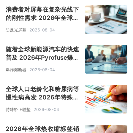
消费者对屏幕在复杂光线下
的刚性需求 2026年全球防
反光屏幕销售额约99亿美元
防反光屏幕
2026-08-04
[图]
随着全球新能源汽车的快速
普及 2026年Pyrofuse爆炸
熔断器市场规模约6.5亿美
爆炸熔断器
2026-08-04
元[图]
全球人口老龄化和糖尿病等
慢性病高发 2026年特殊矫
正鞋垫市场规模约16亿美元
特殊矫正鞋垫
2026-08-04
[图]
2026年全球热收缩标签销