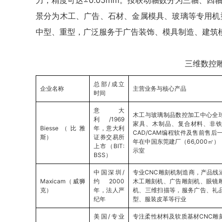
力，精度可达±0.05mm。按联动轴数分为三轴、
景分为木工、广告、石材、金属模具、玻璃等专用机
中型、重型，广泛服务于广告装饰、模具制造、建筑
三维数控
总部/成立
企业名称
主营业务与核心产品
时间
意大
木工与玻璃制品数控加工中心全
利/1969
家具、木制品、复合材料、非
Biesse（比雅
年，意大利
CAD/CAM编程软件及售前售后一
斯）
证券交易所
年在中国东莞建厂（66,000㎡）
上市（BIT:
示室
BSS）
中国深圳/
专业CNC雕刻机制造商，产品线
Maxicam（威狮
约2000
木工雕刻机、广告雕刻机、眼镜
克）
年，法人严
机、三维扫描等，服务广告、礼
纪年
型、服装皮革等行业
美国/专业
专注柔性材料及软质基材CNC雕