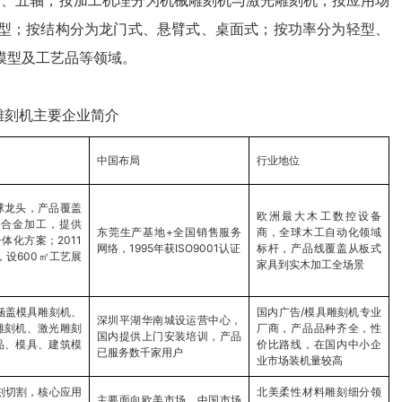
四轴、五轴；按加工机理分为机械雕刻机与激光雕刻机；按应用场
型；按结构分为龙门式、悬臂式、桌面式；按功率分为轻型、
模型及工艺品等领域。
雕刻机主要企业简介
中国布局
行业地位
球龙头，产品覆盖
欧洲最大木工数控设备
铁合金加工，提供
东莞生产基地+全国销售服务
商，全球木工自动化领域
体化方案；2011
网络，1995年获ISO9001认证
标杆，产品线覆盖从板式
，设600㎡工艺展
家具到实木加工全场景
涵盖模具雕刻机、
国内广告/模具雕刻机专业
深圳平湖华南城设运营中心，
雕刻机、激光雕刻
厂商，产品品种齐全，性
国内提供上门安装培训，产品
品、模具、建筑模
价比路线，在国内中小企
已服务数千家用户
业市场装机量较高
刻切割，核心应用
北美柔性材料雕刻细分领
主要面向欧美市场，中国市场