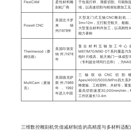
FlexiCAM
柔性材料雕
于包装打样、薄膜切割、印刷制
刻机厂商
域，以高速切割与精准轮廓加工见
大型龙门式五轴CNC雕刻机
美国北卡罗
3m×12m，主打航空航天、船
Powell CNC
来纳
大型复合材料件加工，以高刚性
州/1978年
能力著称
复合材料五轴加工中心
美国印第安
Thermwood（赛
M67/M70/M90-DT系列覆
纳州/1978
姆伍德）
电叶片模具、航天舱门一体成型
年
（专利超全球同行总和），为NAS
三轴联动CNC切割
美国德克萨
Apex/4000/5000/MPro
MultiCam（麦迪
斯州/1989
蜂窝板、工程塑料、木材等，重复精
克）
年，1992
最高切割速度30,000mm/min
年进入中国
工作区最长13.4m
三维数控雕刻机凭借减材制造的高精度与多材料适配