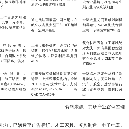
版、标牌制作等领
域专业品牌，在包装与印
通过代理渠道有限渗透
长
刷行业有较高认知度
，工作台最大可达
通过代理商覆盖中国市场，在
全球大型龙门五轴雕刻机
舶、风电叶片模具、
航空模具及大型工件加工领域
领导者，NASA及波音供
铸铁床身与重切削
有一定用户基础
应商，专利技术超200项
复合材料五轴加工领域绝
全球领军者，
上海设服务机构，通过代理商
对龙头，拥有美国数控铣
盖汽车碳纤维修边、风
销售；提供VR远程诊断+终身
床专利数超过全球其他所
等；自研数控系统
维护体系，设备利用率提升
有企业总和，OEE常年保
A/国防客户供货
40%
持85%+
镂铣设备，
广州麦迪克机械设备有限公司
全球铝材及复合材料切割
四大系列，加工铝板、铝
运营，上海设服务机构，全球
雕刻龙头，美国制造，在
度±0.05mm，
70+销售与技术中心，支持
汽车、航空、建筑幕墙行
；MPro双横梁机型
Alphacam/EnRoute等
业市占率领先，性价比突
CAD/CAM软件
出
资料来源：共研产业咨询整理
能力，已渗透至广告标识、木工家具、模具制造、电子电器、