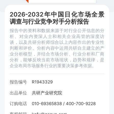
2026-2032年中国日化市场全景
调查与行业竞争对手分析报告
报告中的资料和数据来源于对行业公开信息的分
析、对业内资深人士和相关企业高管的深度访
谈，以及共研分析师综合以上内容作出的专业性
判断和评价。分析内容中运用共研自主建立的产
业分析模型，并结合市场分析、行业分析和厂商
分析，能够反映当前市场现状，趋势和规律，是
企业布局市场服务行业的重要决策参考依据。
报告编号
R1943329
出品单位
共研产业研究院
订购电话
010-69365838 / 400-700-9228