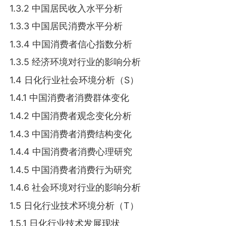
1.3.2 中国居民收入水平分析
1.3.3 中国居民消费水平分析
1.3.4 中国消费者信心指数分析
1.3.5 经济环境对行业的影响分析
1.4 日化行业社会环境分析（S）
1.4.1 中国消费者消费群体变化
1.4.2 中国消费者观念变化分析
1.4.3 中国消费者消费结构变化
1.4.4 中国消费者消费心理研究
1.4.5 中国消费者消费行为研究
1.4.6 社会环境对行业的影响分析
1.5 日化行业技术环境分析（T）
1.5.1 日化行业技术发展现状