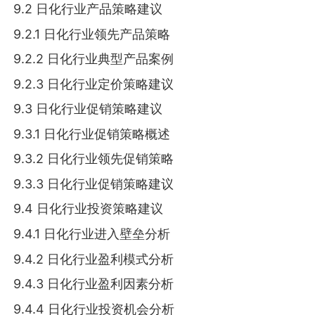
9.2 日化行业产品策略建议
9.2.1 日化行业领先产品策略
9.2.2 日化行业典型产品案例
9.2.3 日化行业定价策略建议
9.3 日化行业促销策略建议
9.3.1 日化行业促销策略概述
9.3.2 日化行业领先促销策略
9.3.3 日化行业促销策略建议
9.4 日化行业投资策略建议
9.4.1 日化行业进入壁垒分析
9.4.2 日化行业盈利模式分析
9.4.3 日化行业盈利因素分析
9.4.4 日化行业投资机会分析