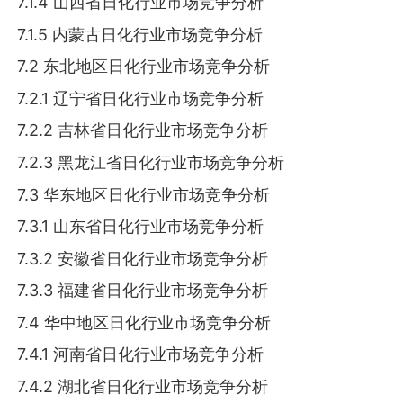
7.1.4 山西省日化行业市场竞争分析
7.1.5 内蒙古日化行业市场竞争分析
7.2 东北地区日化行业市场竞争分析
7.2.1 辽宁省日化行业市场竞争分析
7.2.2 吉林省日化行业市场竞争分析
7.2.3 黑龙江省日化行业市场竞争分析
7.3 华东地区日化行业市场竞争分析
7.3.1 山东省日化行业市场竞争分析
7.3.2 安徽省日化行业市场竞争分析
7.3.3 福建省日化行业市场竞争分析
7.4 华中地区日化行业市场竞争分析
7.4.1 河南省日化行业市场竞争分析
7.4.2 湖北省日化行业市场竞争分析