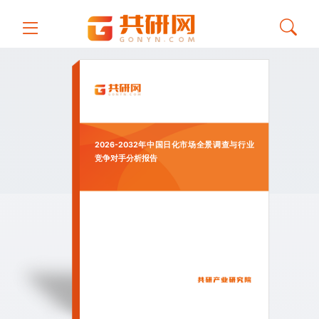
2026-2032年中国日化市场全景调查与行业
竞争对手分析报告