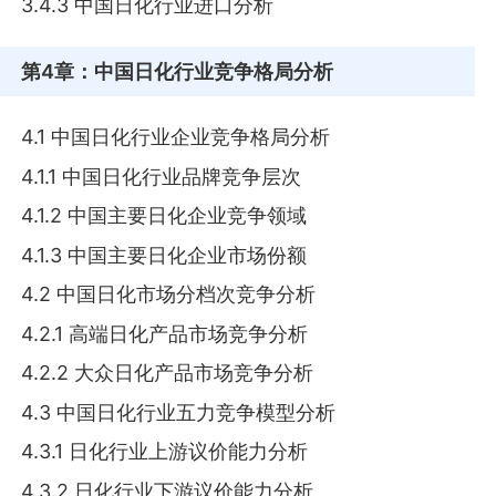
3.4.3 中国日化行业进口分析
第4章
：中国日化行业竞争格局分析
4.1 中国日化行业企业竞争格局分析
4.1.1 中国日化行业品牌竞争层次
4.1.2 中国主要日化企业竞争领域
4.1.3 中国主要日化企业市场份额
4.2 中国日化市场分档次竞争分析
4.2.1 高端日化产品市场竞争分析
4.2.2 大众日化产品市场竞争分析
4.3 中国日化行业五力竞争模型分析
4.3.1 日化行业上游议价能力分析
4.3.2 日化行业下游议价能力分析