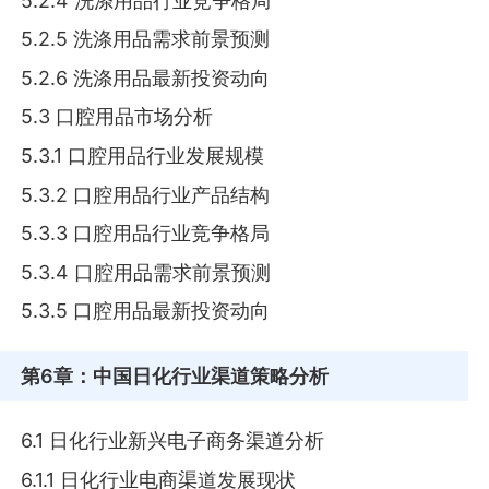
5.2.4 洗涤用品行业竞争格局
5.2.5 洗涤用品需求前景预测
5.2.6 洗涤用品最新投资动向
5.3 口腔用品市场分析
5.3.1 口腔用品行业发展规模
5.3.2 口腔用品行业产品结构
5.3.3 口腔用品行业竞争格局
5.3.4 口腔用品需求前景预测
5.3.5 口腔用品最新投资动向
第6章
：中国日化行业渠道策略分析
6.1 日化行业新兴电子商务渠道分析
6.1.1 日化行业电商渠道发展现状