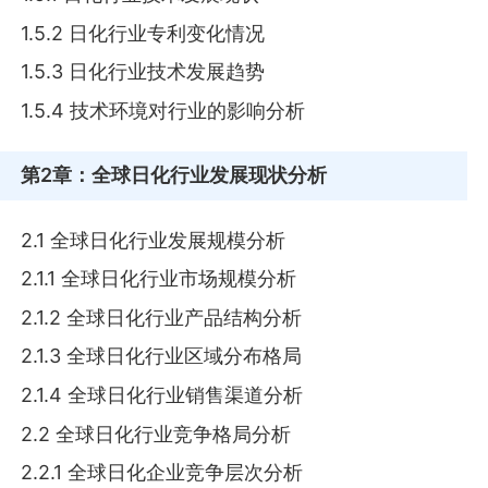
1.5.2 日化行业专利变化情况
1.5.3 日化行业技术发展趋势
1.5.4 技术环境对行业的影响分析
第2章
：全球日化行业发展现状分析
2.1 全球日化行业发展规模分析
2.1.1 全球日化行业市场规模分析
2.1.2 全球日化行业产品结构分析
2.1.3 全球日化行业区域分布格局
2.1.4 全球日化行业销售渠道分析
2.2 全球日化行业竞争格局分析
2.2.1 全球日化企业竞争层次分析