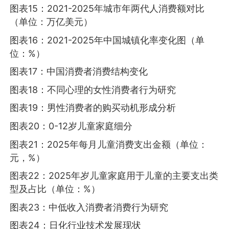
图表15：2021-2025年城市年两代人消费额对比
（单位：万亿美元）
图表16：2021-2025年中国城镇化率变化图（单
位：%）
图表17：中国消费者消费结构变化
图表18：不同心理的女性消费者行为研究
图表19：男性消费者的购买动机形成分析
图表20：0-12岁儿童家庭细分
图表21：2025年每月儿童消费支出金额（单位：
元，%）
图表22：2025年岁儿童家庭用于儿童的主要支出类
型及占比（单位：%）
图表23：中低收入消费者消费行为研究
图表24：日化行业技术发展现状