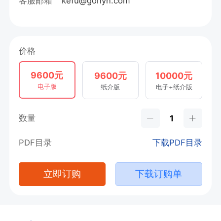
客服邮箱
kefu@gonyn.com
价格
9600元
9600元
10000元
电子版
纸介版
电子+纸介版
数量
PDF目录
下载PDF目录
立即订购
下载订购单