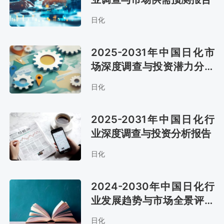
日化
2025-2031年中国日化市
场深度调查与投资潜力分析
报告
日化
2025-2031年中国日化行
业深度调查与投资分析报告
日化
2024-2030年中国日化行
业发展趋势与市场全景评估
报告
日化