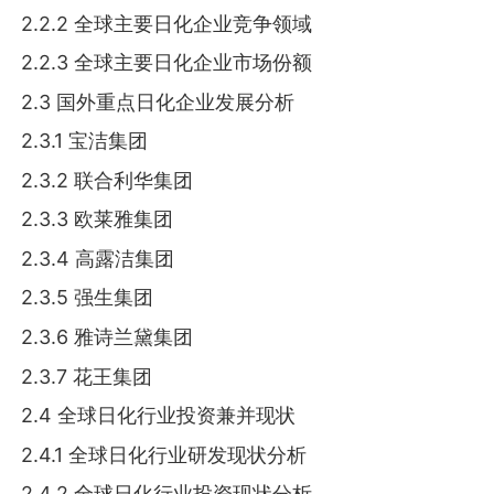
2.2.2 全球主要日化企业竞争领域
2.2.3 全球主要日化企业市场份额
2.3 国外重点日化企业发展分析
2.3.1 宝洁集团
2.3.2 联合利华集团
2.3.3 欧莱雅集团
2.3.4 高露洁集团
2.3.5 强生集团
2.3.6 雅诗兰黛集团
2.3.7 花王集团
2.4 全球日化行业投资兼并现状
2.4.1 全球日化行业研发现状分析
2.4.2 全球日化行业投资现状分析