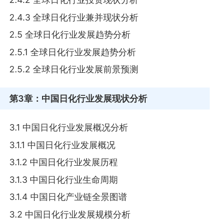
2.4.3 全球日化行业兼并现状分析
2.5 全球日化行业发展趋势分析
2.5.1 全球日化行业发展趋势分析
2.5.2 全球日化行业发展前景预测
第3章
：中国日化行业发展现状分析
3.1 中国日化行业发展概况分析
3.1.1 中国日化行业发展概况
3.1.2 中国日化行业发展历程
3.1.3 中国日化行业生命周期
3.1.4 中国日化产业链全景图谱
3.2 中国日化行业发展规模分析