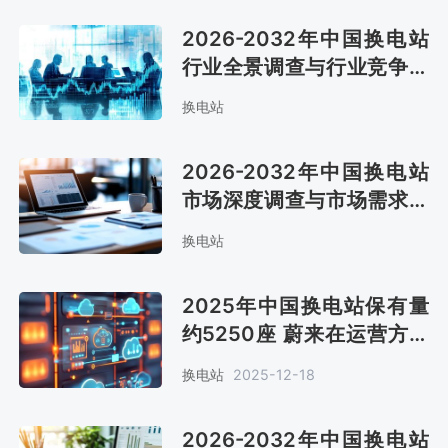
2026-2032年中国换电站
行业全景调查与行业竞争对
手分析报告
换电站
2026-2032年中国换电站
市场深度调查与市场需求预
测报告
换电站
2025年中国换电站保有量
约5250座 蔚来在运营方面
一直保持着领先地位[图]
换电站
2025-12-18
2026-2032年中国换电站