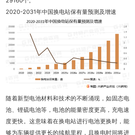
29160个。
2020-2031年中国换电站保有量预测及增速
随着新型电池材料和技术的不断涌现，如固态电
池、锂硫电池等，电池的能量密度更高，充电速
度更快。这意味着在换电站进行电池更换时，能
够为车辆提供更长的续航里程，且换电时间将进