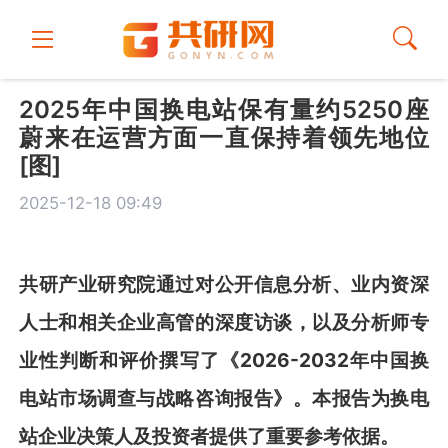
2025年中国换电站保有量约5250座
蔚来在运营方面一直保持着领先地位
[图]
2025-12-18 09:49
共
研
产业研究院通过对公开信息分析、业内资深
人士和相关企业高管的深度访谈，以及分析师专
业性判断和评价撰写了《
2026-2032
年中
国换
电站市场调查与战略咨询报告
》
。本报告为
换电
站
企业决策人及投资者提供了重要参考依据。