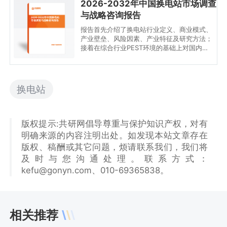
2026-2032年中国换电站市场调查
与战略咨询报告
2026-2032年中国换电站
市场调查与战略咨询报告
报告首先介绍了换电站行业定义、商业模式、
产业壁垒、风险因素、产业特征及研究方法；
接着在综合行业PEST环境的基础上对国内外
市场换电站产品产销、规模以及价格特征做了
重点分析；然后对于换电站行业本身或相关产
业的贸易态势、经营状况进行剖析；随后对换
电站行业产业链运行环境、区域发展态势、行
换电站
业竞争格局、典型企业运营等几大核心要素进
行了逐个分析；随后报告对2026-2032年间
换电站行业供需、价格、规模、风险、策略做
出来科学严谨的预判。您若想对换电站行业有
版权提示:共研网倡导尊重与保护知识产权，对有
个系统的了解或者想投资换电站行业，本报告
明确来源的内容注明出处。如发现本站文章存在
是您不可或缺的重要工具。
版权、稿酬或其它问题，烦请联系我们，我们将
及时与您沟通处理。联系方式：
kefu@gonyn.com、010-69365838。
相关推荐