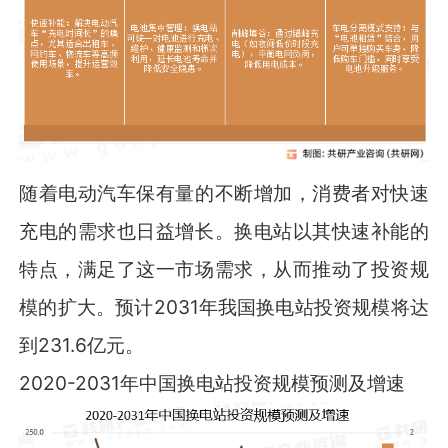
随着电动汽车保有量的不断增加，消费者对快速
充电的需求也日益增长。换电站以其快速补能的
特点，满足了这一市场需求，从而推动了投资规
模的扩大。预计2031年我国换电站投资规模将达
到231.6亿元。
2020-2031年中国换电站投资规模预测及增速