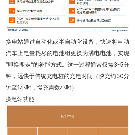
换电站通过自动化或半自动化设备，快速将电动
汽车上电量耗尽的电池组更换为满电电池，实现
“即换即走”的补能方式。这一过程通常仅需3-5分
钟，远快于传统充电桩的充电时间（快充约30分
钟至1小时，慢充需数小时）。
换电站功能