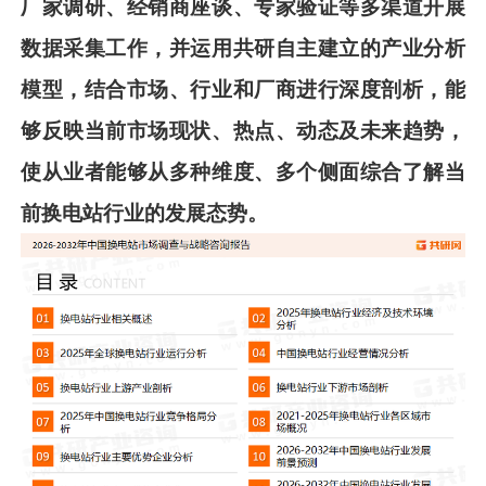
厂家调研、经销商座谈、专家验证等多渠道开展
数据采集工作，并运用共
研
自主建立的产业分析
模型，结合市场、行业和厂商进行深度剖析，能
够反映当前市场现状、热点、动态及未来趋势，
使从业者能够从多种维度、多个侧面综合了解当
前
换电站
行业的发展态势。