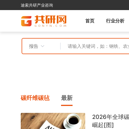
迪索共研产业咨询
首页
行业分析
报告
碳纤维碳毡
最新
2026年全
崛起[图]