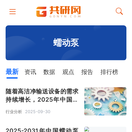
蠕动泵
最新
资讯
数据
观点
报告
排行榜
随着高洁净输送设备的需求
持续增长，2025年中国蠕
动泵市场规模将达135亿元
行业分析
2025-09-30
[图]
2025-2031年中国蠕动泵