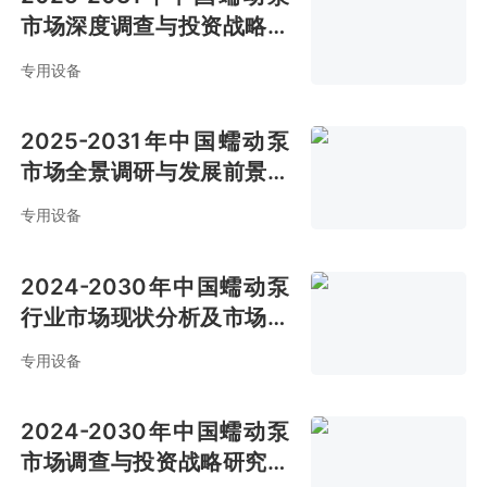
市场深度调查与投资战略报
告
专用设备
2025-2031年中国蠕动泵
市场全景调研与发展前景报
告
专用设备
2024-2030年中国蠕动泵
行业市场现状分析及市场趋
势预测报告
专用设备
2024-2030年中国蠕动泵
市场调查与投资战略研究报