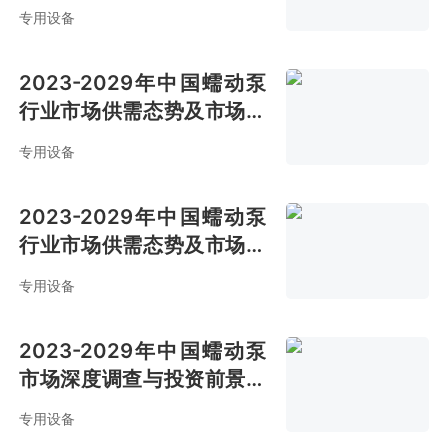
告
专用设备
2023-2029年中国蠕动泵
行业市场供需态势及市场趋
势预测报告
专用设备
2023-2029年中国蠕动泵
行业市场供需态势及市场前
景评估报告
专用设备
2023-2029年中国蠕动泵
市场深度调查与投资前景评
估报告
专用设备