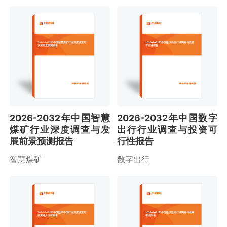
2026-2032年中国智慧煤矿行业深度调查与
2026-2032年中国数字出行行业调查与投资
发展前景预测报告
可行性报告
2026-2032年中国智慧
2026-2032年中国数字
煤矿行业深度调查与发
出行行业调查与投资可
展前景预测报告
行性报告
智慧煤矿
数字出行
2026-2032年中国数字中国行业深度调查与
2026-2032年中国数字政府行业调查与战略
投资潜力分析报告
咨询报告