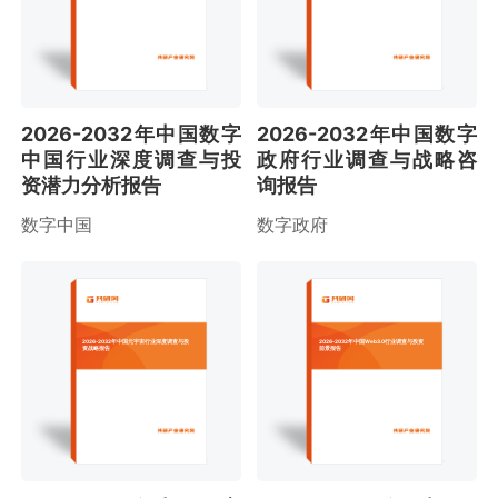
2026-2032年中国数字
2026-2032年中国数字
中国行业深度调查与投
政府行业调查与战略咨
资潜力分析报告
询报告
数字中国
数字政府
2026-2032年中国元宇宙行业深度调查与投
2026-2032年中国Web3.0行业调查与投资
资战略报告
前景报告