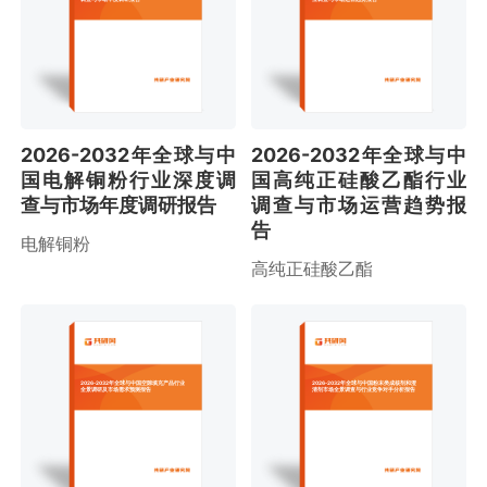
2026-2032年全球与中
2026-2032年全球与中
国电解铜粉行业深度调
国高纯正硅酸乙酯行业
查与市场年度调研报告
调查与市场运营趋势报
告
电解铜粉
高纯正硅酸乙酯
2026-2032年全球与中国空隙填充产品行业
2026-2032年全球与中国粉末类成核剂和澄
全景调研及市场需求预测报告
清剂市场全景调查与行业竞争对手分析报告