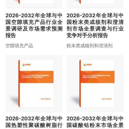
2026-2032年全球与中
2026-2032年全球与中
国空隙填充产品行业全
国粉末类成核剂和澄清
景调研及市场需求预测
剂市场全景调查与行业
报告
竞争对手分析报告
空隙填充产品
粉末类成核剂和澄清剂
2026-2032年全球与中国热塑性聚碳酸树脂
2026-2032年全球与中国碳酸钴粉末市场全
行业全景调研及产业竞争格局报告
景调查与投资策略报告
2026-2032年全球与中
2026-2032年全球与中
国热塑性聚碳酸树脂行
国碳酸钴粉末市场全景