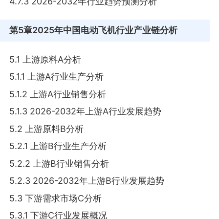
4.7.3 2026-2032年行业趋势预测分析
第5章
2025年中国电动飞机行业产业链分析
5.1 上游原料A分析
5.1.1 上游A行业生产分析
5.1.2 上游A行业销售分析
5.1.3 2026-2032年上游A行业发展趋势
5.2 上游原料B分析
5.2.1 上游B行业生产分析
5.2.2 上游B行业销售分析
5.2.3 2026-2032年上游B行业发展趋势
5.3 下游需求市场C分析
5.3.1 下游C行业发展概况