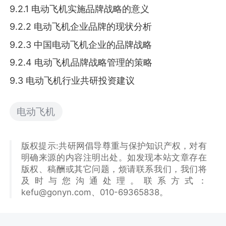
9.2.1 电动飞机实施品牌战略的意义
9.2.2 电动飞机企业品牌的现状分析
9.2.3 中国电动飞机企业的品牌战略
9.2.4 电动飞机品牌战略管理的策略
9.3 电动飞机行业共研投资建议
电动飞机
版权提示:共研网倡导尊重与保护知识产权，对有
明确来源的内容注明出处。如发现本站文章存在
版权、稿酬或其它问题，烦请联系我们，我们将
及时与您沟通处理。联系方式：
kefu@gonyn.com、010-69365838。