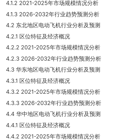
4.1.2 2021-2025年市场规模情况分析
4.1.3 2026-2032年行业趋势预测分析
4.2 东北地区电动飞机行业分析及预测
4.2.1 区位特征及经济概况
4.2.2 2021-2025年市场规模情况分析
4.2.3 2026-2032年行业趋势预测分析
4.3 华东地区电动飞机行业分析及预测
4.3.1 区位特征及经济概况
4.3.2 2021-2025年市场规模情况分析
4.3.3 2026-2032年行业趋势预测分析
4.4 华中地区电动飞机行业分析及预测
4.4.1 区位特征及经济概况
4.4.2 2021-2025年市场规模情况分析