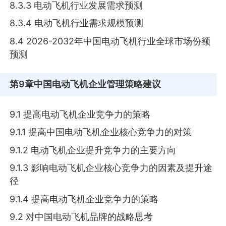
8.3.3 电动飞机行业发展需求预测
8.3.4 电动飞机行业需求规模预测
8.4 2026-2032年中国电动飞机行业全球市场份额
预测
第9章
中国电动飞机企业管理策略建议
9.1 提高电动飞机企业竞争力的策略
9.1.1 提高中国电动飞机企业核心竞争力的对策
9.1.2 电动飞机企业提升竞争力的主要方向
9.1.3 影响电动飞机企业核心竞争力的因素及提升途
径
9.1.4 提高电动飞机企业竞争力的策略
9.2 对中国电动飞机品牌的战略思考