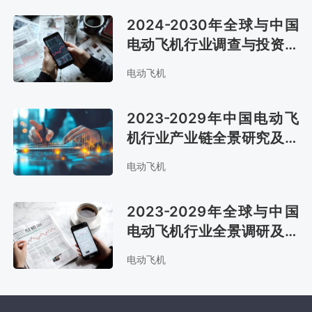
2024-2030年全球与中国
电动飞机行业调查与投资战
略研究报告
电动飞机
2023-2029年中国电动飞
机行业产业链全景研究及市
场前景评估报告
电动飞机
2023-2029年全球与中国
电动飞机行业全景调研及投
资战略报告
电动飞机