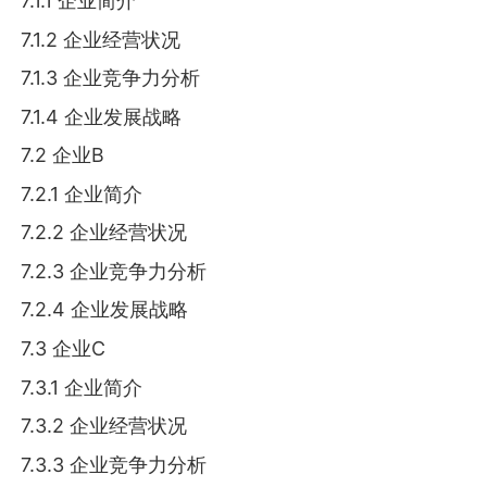
7.1.1 企业简介
7.1.2 企业经营状况
7.1.3 企业竞争力分析
7.1.4 企业发展战略
7.2 企业B
7.2.1 企业简介
7.2.2 企业经营状况
7.2.3 企业竞争力分析
7.2.4 企业发展战略
7.3 企业C
7.3.1 企业简介
7.3.2 企业经营状况
7.3.3 企业竞争力分析