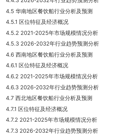
4.4.3 2026-2032年行业趋势预测分析
4.5 华南地区餐饮船行业分析及预测
4.5.1 区位特征及经济概况
4.5.2 2021-2025年市场规模情况分析
4.5.3 2026-2032年行业趋势预测分析
4.6 西南地区餐饮船行业分析及预测
4.6.1 区位特征及经济概况
4.6.2 2021-2025年市场规模情况分析
4.6.3 2026-2032年行业趋势预测分析
4.7 西北地区餐饮船行业分析及预测
4.7.1 区位特征及经济概况
4.7.2 2021-2025年市场规模情况分析
4.7.3 2026-2032年行业趋势预测分析