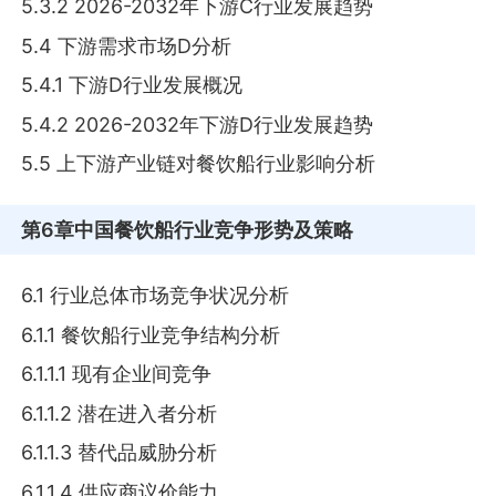
5.3.2 2026-2032年下游C行业发展趋势
5.4 下游需求市场D分析
5.4.1 下游D行业发展概况
5.4.2 2026-2032年下游D行业发展趋势
5.5 上下游产业链对餐饮船行业影响分析
第6章
中国餐饮船行业竞争形势及策略
6.1 行业总体市场竞争状况分析
6.1.1 餐饮船行业竞争结构分析
6.1.1.1 现有企业间竞争
6.1.1.2 潜在进入者分析
6.1.1.3 替代品威胁分析
6.1.1.4 供应商议价能力