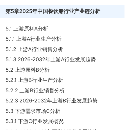
第5章
2025年中国餐饮船行业产业链分析
5.1 上游原料A分析
5.1.1 上游A行业生产分析
5.1.2 上游A行业销售分析
5.1.3 2026-2032年上游A行业发展趋势
5.2 上游原料B分析
5.2.1 上游B行业生产分析
5.2.2 上游B行业销售分析
5.2.3 2026-2032年上游B行业发展趋势
5.3 下游需求市场C分析
5.3.1 下游C行业发展概况