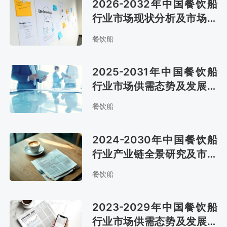
2026-2032年中国餐饮船
行业市场现状分析及市场前
景评估报告
餐饮船
2025-2031年中国餐饮船
行业市场供需态势及发展战
略咨询报告
餐饮船
2024-2030年中国餐饮船
行业产业链全景研究及市场
前景评估报告
餐饮船
2023-2029年中国餐饮船
行业市场供需态势及发展战