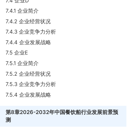
7.4 企业D
7.4.1 企业简介
7.4.2 企业经营状况
7.4.3 企业竞争力分析
7.4.4 企业发展战略
7.5 企业E
7.5.1 企业简介
7.5.2 企业经营状况
7.5.3 企业竞争力分析
7.5.4 企业发展战略
第8章
2026-2032年中国餐饮船行业发展前景预
测