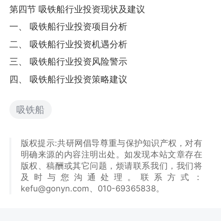
第四节 吸铁船行业投资现状及建议
一、 吸铁船行业投资项目分析
二、 吸铁船行业投资机遇分析
三、 吸铁船行业投资风险警示
四、 吸铁船行业投资策略建议
吸铁船
版权提示:共研网倡导尊重与保护知识产权，对有
明确来源的内容注明出处。如发现本站文章存在
版权、稿酬或其它问题，烦请联系我们，我们将
及时与您沟通处理。联系方式：
kefu@gonyn.com、010-69365838。