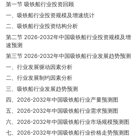
第一节 吸铁船行业投资回顾
一、吸铁船行业投资规模及增速统计
二、吸铁船行业投资结构分析
第二节 2026-2032年中国吸铁船行业投资规模及增
速预测
第三节 2026-2032年中国吸铁船行业发展趋势预测
一、行业发展驱动因素分析
二、行业发展制约因素分析
三、吸铁船行业发展趋势预测
四、2026-2032年中国吸铁船行业产量预测图
五、2026-2032年中国吸铁船行业需求预测图
六、2026-2032年中国吸铁船行业市场规模预测图
七、2026-2032年中国吸铁船行业价格走势预测图