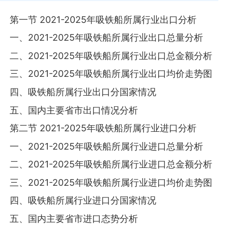
第一节 2021-2025年吸铁船所属行业出口分析
一、2021-2025年吸铁船所属行业出口总量分析
二、2021-2025年吸铁船所属行业出口总金额分析
三、2021-2025年吸铁船所属行业出口均价走势图
四、吸铁船所属行业出口分国家情况
五、国内主要省市出口情况分析
第二节 2021-2025年吸铁船所属行业进口分析
一、2021-2025年吸铁船所属行业进口总量分析
二、2021-2025年吸铁船所属行业进口总金额分析
三、2021-2025年吸铁船所属行业进口均价走势图
四、吸铁船所属行业进口分国家情况
五、国内主要省市进口态势分析