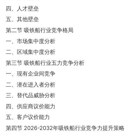
四、人才壁垒
五、其他壁垒
第二节 吸铁船行业竞争格局
一、市场集中度分析
二、区域集中度分析
第三节 吸铁船行业五力竞争分析
一、现有企业间竞争
二、潜在进入者分析
三、替代品威胁分析
四、供应商议价能力
五、客户议价能力
第四节 2026-2032年吸铁船行业竞争力提升策略