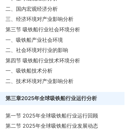
二、国内宏观经济分析
三、经济环境对产业影响分析
第三节 吸铁船行业社会环境分析
一、吸铁船产业社会环境
二、社会环境对行业的影响
第四节 吸铁船行业技术环境分析
一、吸铁船技术分析
二、技术环境对产业影响分析
第三章
2025年全球吸铁船行业运行分析
第一节 2025年全球吸铁船行业运行回顾
第二节 2025年全球吸铁船行业发展动态