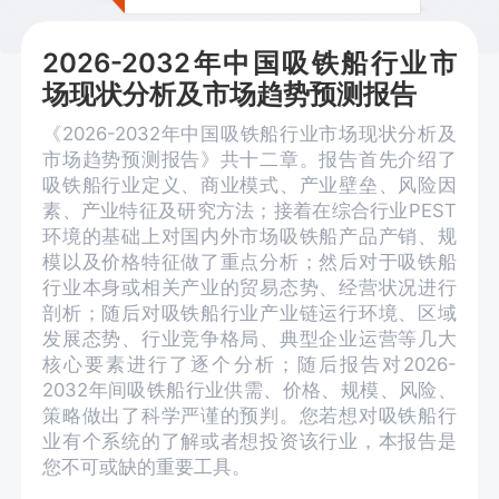
2026-2032年中国吸铁船行业市
场现状分析及市场趋势预测报告
《2026-2032年中国吸铁船行业市场现状分析及
市场趋势预测报告》共十二章。报告首先介绍了
吸铁船行业定义、商业模式、产业壁垒、风险因
素、产业特征及研究方法；接着在综合行业PEST
环境的基础上对国内外市场吸铁船产品产销、规
模以及价格特征做了重点分析；然后对于吸铁船
行业本身或相关产业的贸易态势、经营状况进行
剖析；随后对吸铁船行业产业链运行环境、区域
发展态势、行业竞争格局、典型企业运营等几大
核心要素进行了逐个分析；随后报告对2026-
2032年间吸铁船行业供需、价格、规模、风险、
策略做出了科学严谨的预判。您若想对吸铁船行
业有个系统的了解或者想投资该行业，本报告是
您不可或缺的重要工具。