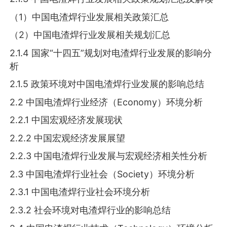
（1）中国电渣焊行业发展相关政策汇总
（2）中国电渣焊行业发展相关规划汇总
2.1.4 国家“十四五”规划对电渣焊行业发展的影响分
析
2.1.5 政策环境对中国电渣焊行业发展的影响总结
2.2 中国电渣焊行业经济（Economy）环境分析
2.2.1 中国宏观经济发展现状
2.2.2 中国宏观经济发展展望
2.2.3 中国电渣焊行业发展与宏观经济相关性分析
2.3 中国电渣焊行业社会（Society）环境分析
2.3.1 中国电渣焊行业社会环境分析
2.3.2 社会环境对电渣焊行业的影响总结