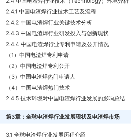
2.4 中国电渣焊行业技术（Technology）环境分析
2.4.1 中国电渣焊行业技术工艺及流程
2.4.2 中国电渣焊行业关键技术分析
2.4.3 中国电渣焊行业研发投入与创新现状
2.4.4 中国电渣焊行业专利申请及公开情况
（1）中国电渣焊专利申请
（2）中国电渣焊专利公开
（3）中国电渣焊热门申请人
（4）中国电渣焊热门技术
2.4.5 技术环境对中国电渣焊行业发展的影响总结
第3章
：全球电渣焊行业发展现状及电渣焊市场
3.1 全球电渣焊行业发展历程介绍