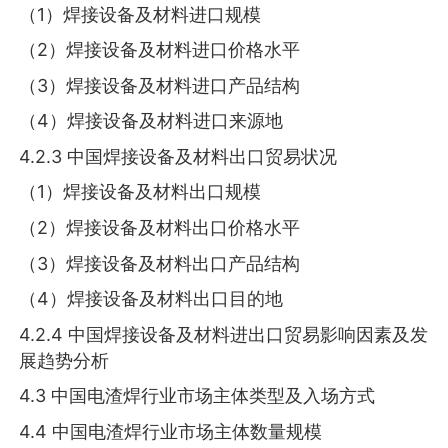
（1）焊接设备及材料进口规模
（2）焊接设备及材料进口价格水平
（3）焊接设备及材料进口产品结构
（4）焊接设备及材料进口来源地
4.2.3 中国焊接设备及材料出口贸易状况
（1）焊接设备及材料出口规模
（2）焊接设备及材料出口价格水平
（3）焊接设备及材料出口产品结构
（4）焊接设备及材料出口目的地
4.2.4 中国焊接设备及材料进出口贸易影响因素及发
展趋势分析
4.3 中国电渣焊行业市场主体类型及入场方式
4.4 中国电渣焊行业市场主体数量规模