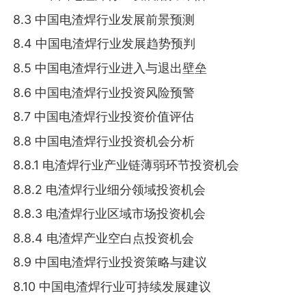
8.3 中国电渣焊行业发展前景预测
8.4 中国电渣焊行业发展趋势预判
8.5 中国电渣焊行业进入与退出壁垒
8.6 中国电渣焊行业投资风险预警
8.7 中国电渣焊行业投资价值评估
8.8 中国电渣焊行业投资机会分析
8.8.1 电渣焊行业产业链薄弱环节投资机会
8.8.2 电渣焊行业细分领域投资机会
8.8.3 电渣焊行业区域市场投资机会
8.8.4 电渣焊产业空白点投资机会
8.9 中国电渣焊行业投资策略与建议
8.10 中国电渣焊行业可持续发展建议