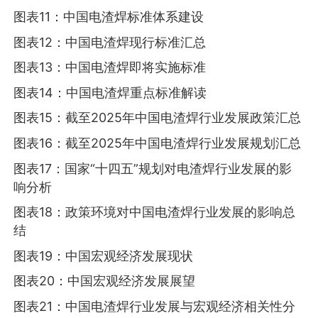
图表11：中国电渣焊标准体系建设
图表12：中国电渣焊现行标准汇总
图表13：中国电渣焊即将实施标准
图表14：中国电渣焊重点标准解读
图表15：截至2025年中国电渣焊行业发展政策汇总
图表16：截至2025年中国电渣焊行业发展规划汇总
图表17：国家“十四五”规划对电渣焊行业发展的影
响分析
图表18：政策环境对中国电渣焊行业发展的影响总
结
图表19：中国宏观经济发展现状
图表20：中国宏观经济发展展望
图表21：中国电渣焊行业发展与宏观经济相关性分