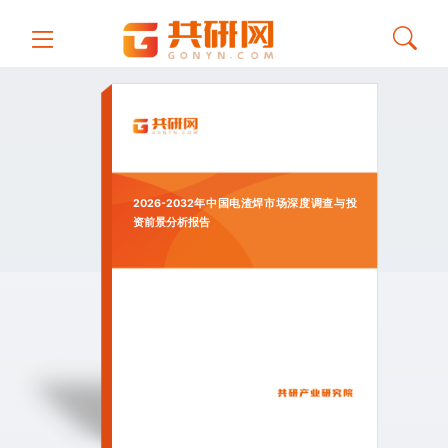
2026-2032年中国电渣焊市场深度调查与投
资前景分析报告