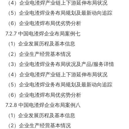
（4）企业电渣焊产业链上下游延伸布局状况
（5）企业电渣焊业务布局规划及最新动向追踪
（6）企业电渣焊布局优劣势分析
7.2.7 中国电渣焊企业布局案例七
（1）企业发展历程及基本信息
（2）企业生产经营基本情况
（3）企业电渣焊业务布局状况及产品/服务详情
（4）企业电渣焊产业链上下游延伸布局状况
（5）企业电渣焊业务布局规划及最新动向追踪
（6）企业电渣焊布局优劣势分析
7.2.8 中国电渣焊企业布局案例八
（1）企业发展历程及基本信息
（2）企业生产经营基本情况