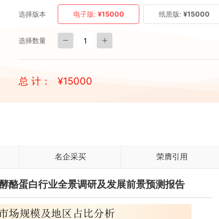
选择版本
电子版:
¥15000
纸质版:
¥15000
选择数量
总 计：
¥
15000
名企采买
荣膺引用
密发酵酪蛋白行业全景调研及发展前景预测报告