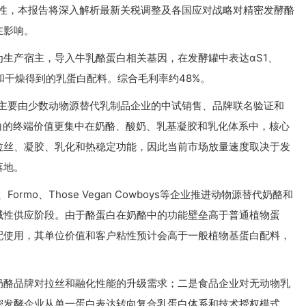
定性，本报告将深入解析最新关税调整及各国应对战略对精密发酵酪
在影响。
生产宿主，导入牛乳酪蛋白相关基因，在发酵罐中表达αS1、
和干燥得到的乳蛋白配料。综合毛利率约48%。
模主要由少数动物源替代乳制品企业的中试销售、品牌联名验证和
白的终端价值更集中在奶酪、酸奶、乳基凝胶和乳化体系中，核心
拉丝、凝胶、乳化和热稳定功能，因此当前市场放量速度取决于发
落地。
tion、Formo、Those Vegan Cowboys等企业推进动物源替代奶酪和
域性供应阶段。由于酪蛋白在奶酪中的功能壁垒高于普通植物蛋
配使用，其单位价值和客户粘性预计会高于一般植物基蛋白配料，
奶酪品牌对拉丝和融化性能的升级需求；二是食品企业对无动物乳
密发酵企业从单一蛋白表达转向复合乳蛋白体系和技术授权模式。