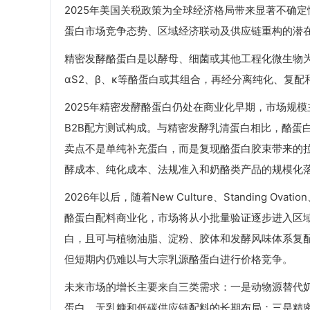
2025年美国关税政策为全球经济格局带来显著不确
蛋白市场竞争态势、区域经济联动及供应链重构的潜
精密发酵酪蛋白是以酵母、细菌或其他工程化微生物为
αS2、β、κ等酪蛋白或其组合，再经分离纯化、复配
2025年精密发酵酪蛋白仍处在商业化早期，市场规
B2B配方测试构成。与精密发酵乳清蛋白相比，酪蛋
卖点不是单纯补充蛋白，而是复现酪蛋白胶束带来的
酵成本、纯化成本、法规准入和奶酪类产品的规模化
2026年以后，随着New Culture、Standing Ova
酪蛋白配料商业化，市场将从小批量验证逐步进入区
白，且可与植物油脂、淀粉、胶体和发酵风味体系复
但短期内仍难以与大宗乳源酪蛋白进行价格竞争。
未来市场的增长主要来自三类需求：一是动物源替代
蛋白、无乳糖和低碳供应链配料的长期布局；三是精