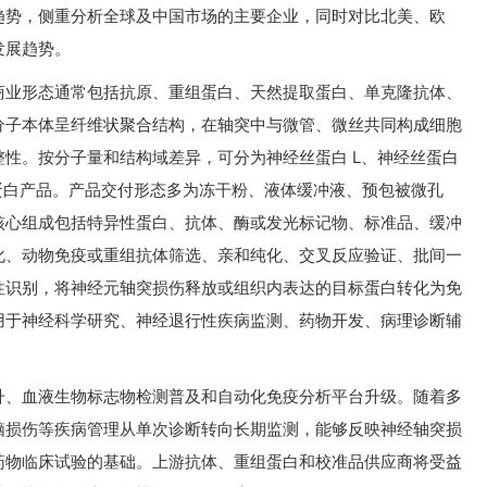
趋势，侧重分析全球及中国市场的主要企业，同时对比北美、欧
发展趋势。
商业形态通常包括抗原、重组蛋白、天然提取蛋白、单克隆抗体、
分子本体呈纤维状聚合结构，在轴突中与微管、微丝共同构成细胞
性。按分子量和结构域差异，可分为神经丝蛋白 L、神经丝蛋白
蛋白产品。产品交付形态多为冻干粉、液体缓冲液、预包被微孔
核心组成包括特异性蛋白、抗体、酶或发光标记物、标准品、缓冲
化、动物免疫或重组抗体筛选、亲和纯化、交叉反应验证、批间一
性识别，将神经元轴突损伤释放或组织内表达的目标蛋白转化为免
用于神经科学研究、神经退行性疾病监测、药物开发、病理诊断辅
升、血液生物标志物检测普及和自动化免疫分析平台升级。随着多
脑损伤等疾病管理从单次诊断转向长期监测，能够反映神经轴突损
药物临床试验的基础。上游抗体、重组蛋白和校准品供应商将受益