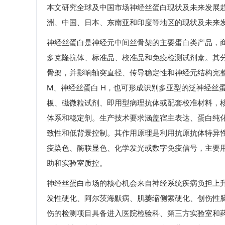
本文研究全球及中国市场神经丝蛋白现状及未来发展
洲、中国、日本、东南亚和印度等地区的现状及未来
神经丝蛋白是神经元中间丝骨架的主要蛋白类产品，
多克隆抗体、标准品、校准品和免疫检测试剂盒。其
骨架，并影响轴突直径、传导稳定性和神经元结构完整
M、神经丝蛋白 H，也可形成识别多亚型的泛神经丝
板、磁微粒试剂、即用型病理抗体或配套校准材料，
体系和稳定剂。生产技术要求涵盖宿主表达、蛋白纯
致性和低背景控制。其作用原理是利用抗原抗体特异
疫染色、酶联显色、化学发光或数字免疫信号，主要
助和实验室质控。
神经丝蛋白市场的核心机会来自神经系统疾病负担上
发性硬化、阿尔茨海默病、肌萎缩侧索硬化、创伤性
伤的检测项目具备进入医院检验科、第三方实验室和