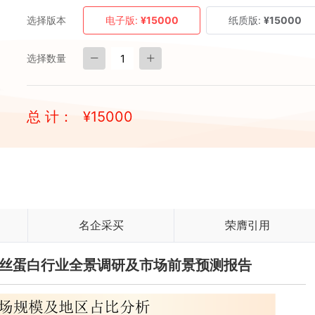
选择版本
电子版:
¥15000
纸质版:
¥15000
选择数量
总 计：
¥
15000
名企采买
荣膺引用
神经丝蛋白行业全景调研及市场前景预测报告