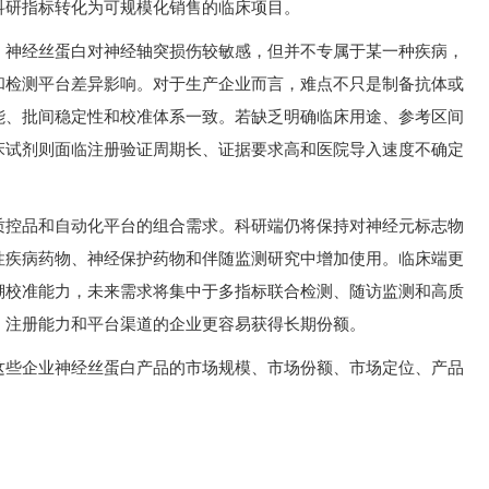
科研指标转化为可规模化销售的临床项目。
。神经丝蛋白对神经轴突损伤较敏感，但并不专属于某一种疾病，
和检测平台差异影响。对于生产企业而言，难点不只是制备抗体或
能、批间稳定性和校准体系一致。若缺乏明确临床用途、参考区间
床试剂则面临注册验证周期长、证据要求高和医院导入速度不确定
质控品和自动化平台的组合需求。科研端仍将保持对神经元标志物
性疾病药物、神经保护药物和伴随监测研究中增加使用。临床端更
溯校准能力，未来需求将集中于多指标联合检测、随访监测和高质
、注册能力和平台渠道的企业更容易获得长期份额。
这些企业神经丝蛋白产品的市场规模、市场份额、市场定位、产品