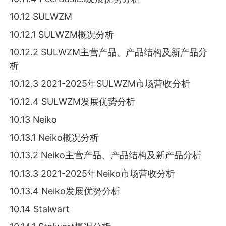
10.12 SULWZM
10.12.1 SULWZM概况分析
10.12.2 SULWZM主营产品、产品结构及新产品分
析
10.12.3 2021-2025年SULWZM市场营收分析
10.12.4 SULWZM发展优势分析
10.13 Neiko
10.13.1 Neiko概况分析
10.13.2 Neiko主营产品、产品结构及新产品分析
10.13.3 2021-2025年Neiko市场营收分析
10.13.4 Neiko发展优势分析
10.14 Stalwart