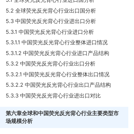
5.2 全球荧光反光背心行业出口国分析
5.3 中国荧光反光背心行业进出口分析
5.3.1 中国荧光反光背心行业进口分析
5.3.1.1 中国荧光反光背心行业整体进口情况
5.3.1.2 中国荧光反光背心行业进口产品结构
5.3.2 中国荧光反光背心行业出口分析
5.3.2.1 中国荧光反光背心行业整体出口情况
5.3.2.2 中国荧光反光背心行业出口产品结构
5.3.3 中国荧光反光背心行业进出口对比
第六章
全球和中国荧光反光背心行业主要类型市
场规模分析