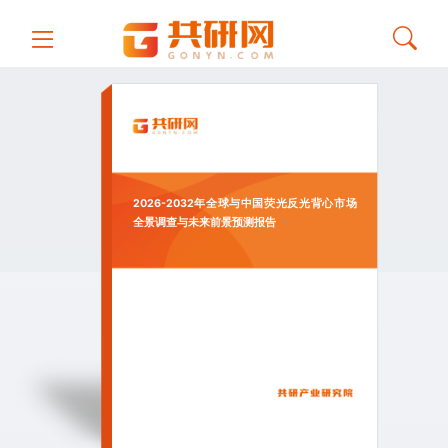
2026-2032年全球与中国荧光反光背心市场
全景调查与未来前景预测报告