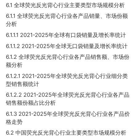
6.1 全球荧光反光背心行业主要类型市场规模分析
6.1.1 全球荧光反光背心行业各产品销量、市场份额
分析
6.1.1.1 2021-2025年全球有口袋销量及增长率统计
6.1.1.2 2021-2025年全球无口袋销量及增长率统计
6.1.2 全球荧光反光背心行业各产品销售额、市场份
额分析
6.1.2.1 2021-2025年全球荧光反光背心行业细分类
型销售额统计
6.1.2.2 2021-2025年全球荧光反光背心行业各产品
销售额份额占比分析
6.1.3 2021-2025年全球荧光反光背心行业各产品价
格走势
6.2 中国荧光反光背心行业主要类型市场规模分析