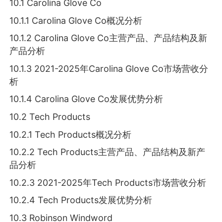
10.1 Carolina Glove Co
10.1.1 Carolina Glove Co概况分析
10.1.2 Carolina Glove Co主营产品、产品结构及新
产品分析
10.1.3 2021-2025年Carolina Glove Co市场营收分
析
10.1.4 Carolina Glove Co发展优势分析
10.2 Tech Products
10.2.1 Tech Products概况分析
10.2.2 Tech Products主营产品、产品结构及新产
品分析
10.2.3 2021-2025年Tech Products市场营收分析
10.2.4 Tech Products发展优势分析
10.3 Robinson Windword