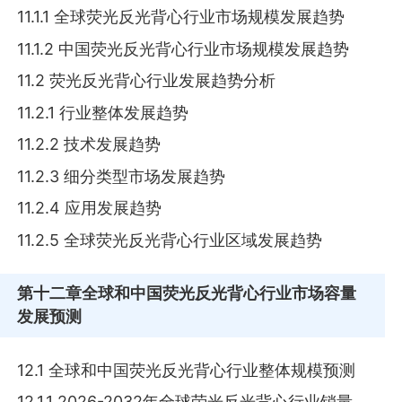
11.1.1 全球荧光反光背心行业市场规模发展趋势
11.1.2 中国荧光反光背心行业市场规模发展趋势
11.2 荧光反光背心行业发展趋势分析
11.2.1 行业整体发展趋势
11.2.2 技术发展趋势
11.2.3 细分类型市场发展趋势
11.2.4 应用发展趋势
11.2.5 全球荧光反光背心行业区域发展趋势
第十二章
全球和中国荧光反光背心行业市场容量
发展预测
12.1 全球和中国荧光反光背心行业整体规模预测
12.1.1 2026-2032年全球荧光反光背心行业销量、