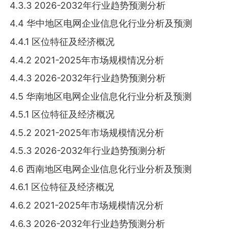
4.3.3 2026-2032年行业趋势预测分析
4.4 华中地区电网企业信息化行业分析及预测
4.4.1 区位特征及经济概况
4.4.2 2021-2025年市场规模情况分析
4.4.3 2026-2032年行业趋势预测分析
4.5 华南地区电网企业信息化行业分析及预测
4.5.1 区位特征及经济概况
4.5.2 2021-2025年市场规模情况分析
4.5.3 2026-2032年行业趋势预测分析
4.6 西南地区电网企业信息化行业分析及预测
4.6.1 区位特征及经济概况
4.6.2 2021-2025年市场规模情况分析
4.6.3 2026-2032年行业趋势预测分析