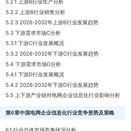
5.2.1 上游B行业生产分析
5.2.2 上游B行业销售分析
5.2.3 2026-2032年上游B行业发展趋势
5.3 下游需求市场C分析
5.3.1 下游C行业发展概况
5.3.2 2026-2032年下游C行业发展趋势
5.4 下游需求市场D分析
5.4.1 下游D行业发展概况
5.4.2 2026-2032年下游D行业发展趋势
5.5 上下游产业链对电网企业信息化行业影响分析
第6章
中国电网企业信息化行业竞争形势及策略
6.1 行业总体市场竞争状况分析