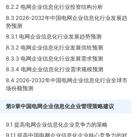
8.2.2 电网企业信息化行业投资结构分析
8.3 2026-2032年中国电网企业信息化行业发展趋
势预测
8.3.1 电网企业信息化行业发展趋势预测
8.3.2 电网企业信息化行业发展供给预测
8.3.3 电网企业信息化行业发展需求预测
8.3.4 电网企业信息化行业需求规模预测
8.4 2026-2032年中国电网企业信息化行业全球市
场份额预测
第9章
中国电网企业信息化企业管理策略建议
9.1 提高电网企业信息化企业竞争力的策略
9.1.1 提高中国电网企业信息化企业核心竞争力的对