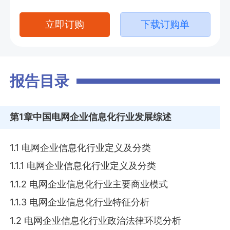
立即订购
下载订购单
报告目录
第1章
中国电网企业信息化行业发展综述
1.1 电网企业信息化行业定义及分类
1.1.1 电网企业信息化行业定义及分类
1.1.2 电网企业信息化行业主要商业模式
1.1.3 电网企业信息化行业特征分析
1.2 电网企业信息化行业政治法律环境分析