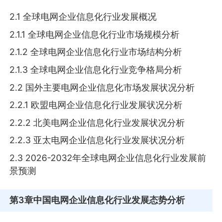
2.1 全球电网企业信息化行业发展概况
2.1.1 全球电网企业信息化行业市场规模分析
2.1.2 全球电网企业信息化行业市场结构分析
2.1.3 全球电网企业信息化行业竞争格局分析
2.2 国外主要电网企业信息化市场发展状况分析
2.2.1 欧盟电网企业信息化行业发展状况分析
2.2.2 北美电网企业信息化行业发展状况分析
2.2.3 亚太电网企业信息化行业发展状况分析
2.3 2026-2032年全球电网企业信息化行业发展前
景预测
第3章
中国电网企业信息化行业发展态势分析