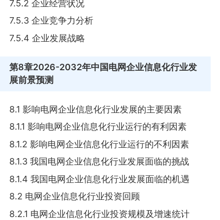
7.5.2 企业经营状况
7.5.3 企业竞争力分析
7.5.4 企业发展战略
第8章
2026-2032年中国电网企业信息化行业发
展前景预测
8.1 影响电网企业信息化行业发展的主要因素
8.1.1 影响电网企业信息化行业运行的有利因素
8.1.2 影响电网企业信息化行业运行的不利因素
8.1.3 我国电网企业信息化行业发展面临的挑战
8.1.4 我国电网企业信息化行业发展面临的机遇
8.2 电网企业信息化行业投资回顾
8.2.1 电网企业信息化行业投资规模及增速统计