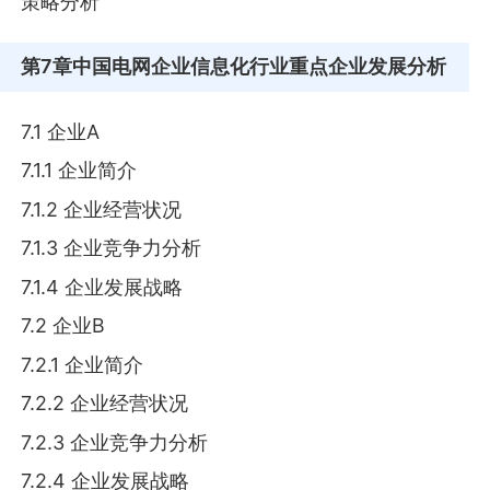
策略分析
第7章
中国电网企业信息化行业重点企业发展分析
7.1 企业A
7.1.1 企业简介
7.1.2 企业经营状况
7.1.3 企业竞争力分析
7.1.4 企业发展战略
7.2 企业B
7.2.1 企业简介
7.2.2 企业经营状况
7.2.3 企业竞争力分析
7.2.4 企业发展战略