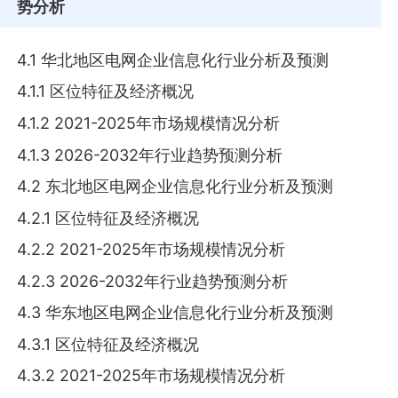
势分析
4.1 华北地区电网企业信息化行业分析及预测
4.1.1 区位特征及经济概况
4.1.2 2021-2025年市场规模情况分析
4.1.3 2026-2032年行业趋势预测分析
4.2 东北地区电网企业信息化行业分析及预测
4.2.1 区位特征及经济概况
4.2.2 2021-2025年市场规模情况分析
4.2.3 2026-2032年行业趋势预测分析
4.3 华东地区电网企业信息化行业分析及预测
4.3.1 区位特征及经济概况
4.3.2 2021-2025年市场规模情况分析