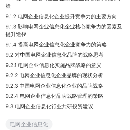
策
9.1.2 电网企业信息化企业提升竞争力的主要方向
9.1.3 影响电网企业信息化企业核心竞争力的因素及
提升途径
9.1.4 提高电网企业信息化企业竞争力的策略
9.2 对中国电网企业信息化品牌的战略思考
9.2.1 电网企业信息化实施品牌战略的意义
9.2.2 电网企业信息化企业品牌的现状分析
9.2.3 中国电网企业信息化企业的品牌战略
9.2.4 电网企业信息化品牌战略管理的策略
9.3 电网企业信息化行业共研投资建议
电网企业信息化