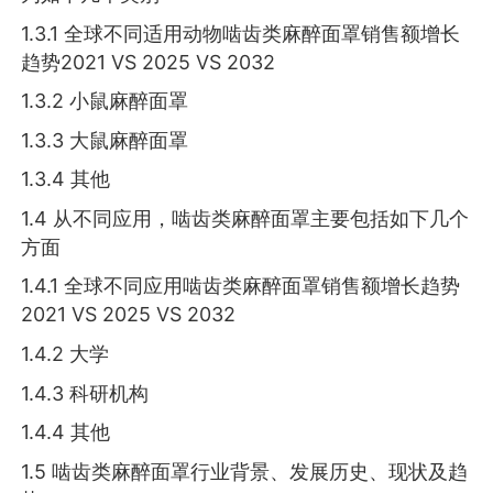
1.3.1 全球不同适用动物啮齿类麻醉面罩销售额增长
趋势2021 VS 2025 VS 2032
1.3.2 小鼠麻醉面罩
1.3.3 大鼠麻醉面罩
1.3.4 其他
1.4 从不同应用，啮齿类麻醉面罩主要包括如下几个
方面
1.4.1 全球不同应用啮齿类麻醉面罩销售额增长趋势
2021 VS 2025 VS 2032
1.4.2 大学
1.4.3 科研机构
1.4.4 其他
1.5 啮齿类麻醉面罩行业背景、发展历史、现状及趋