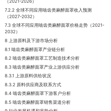
（2021-2026）
7.2.2 全球不同应用啮齿类麻醉面罩收入预测
（2027-2032）
7.3 全球不同应用啮齿类麻醉面罩价格走势（2021-
2032）
8 上游原料及下游市场分析
8.1 啮齿类麻醉面罩产业链分析
8.2 啮齿类麻醉面罩工艺制造技术分析
8.3 啮齿类麻醉面罩产业上游供应分析
8.3.1 上游原料供给状况
8.3.2 原料供应商及联系方式
8.4 啮齿类麻醉面罩下游客户分析
8.5 啮齿类麻醉面罩销售渠道分析
9 行业发展机遇和风险分析