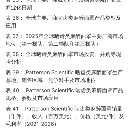
商业化日期
表 36： 全球主要厂商啮齿类麻醉面罩产品类型及
应用
表 37： 2025年全球啮齿类麻醉面罩主要厂商市场
地位（第一梯队、第二梯队和第三梯队）
表 38： 全球啮齿类麻醉面罩市场投资、并购等现
状分析
表 39： Patterson Scientific 啮齿类麻醉面罩生产
基地、销售区域、竞争对手及市场地位
表 40： Patterson Scientific 啮齿类麻醉面罩产品
规格、参数及市场应用
表 41： Patterson Scientific 啮齿类麻醉面罩销量
（千件）、收入（百万美元）、价格（美元/件）及
毛利率（2021-2026）