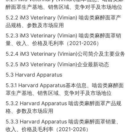
醉面罩生产基地、销售区域、竞争对手及市场地位
5.2.2 iM3 Veterinary (Vimian) 啮齿类麻醉面罩产
品规格、参数及市场应用
5.2.3 iM3 Veterinary (Vimian) 啮齿类麻醉面罩销
量、收入、价格及毛利率（2021-2026）
5.2.4 iM3 Veterinary (Vimian)公司简介及主要业务
5.2.5 iM3 Veterinary (Vimian)企业最新动态
5.3 Harvard Apparatus
5.3.1 Harvard Apparatus基本信息、啮齿类麻醉面
罩生产基地、销售区域、竞争对手及市场地位
5.3.2 Harvard Apparatus 啮齿类麻醉面罩产品规
格、参数及市场应用
5.3.3 Harvard Apparatus 啮齿类麻醉面罩销量、
收入、价格及毛利率（2021-2026）