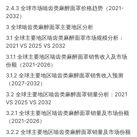
2.4.3 全球市场啮齿类麻醉面罩价格趋势（2021-
2032）
3 全球啮齿类麻醉面罩主要地区分析
3.1 全球主要地区啮齿类麻醉面罩市场规模分析：
2021 VS 2025 VS 2032
3.1.1 全球主要地区啮齿类麻醉面罩销售收入及市场
份额（2021-2026）
3.1.2 全球主要地区啮齿类麻醉面罩销售收入预测
（2027-2032）
3.2 全球主要地区啮齿类麻醉面罩销量分析：2021
VS 2025 VS 2032
3.2.1 全球主要地区啮齿类麻醉面罩销量及市场份额
（2021-2026）
3.2.2 全球主要地区啮齿类麻醉面罩销量及市场份额