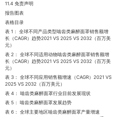
11.4 免责声明
报告图表
表格目录
表 1： 全球不同产品类型啮齿类麻醉面罩销售额增
长（CAGR）趋势2021 VS 2025 VS 2032（百万美
元）
表 2： 全球不同适用动物啮齿类麻醉面罩销售额增
长（CAGR）趋势2021 VS 2025 VS 2032（百万美
元）
表 3： 全球不同应用销售额增速（CAGR）2021 VS
2025 VS 2032（百万美元）
表 4： 啮齿类麻醉面罩行业目前发展现状
表 5： 啮齿类麻醉面罩发展趋势
表 6： 全球主要地区啮齿类麻醉面罩产量增速