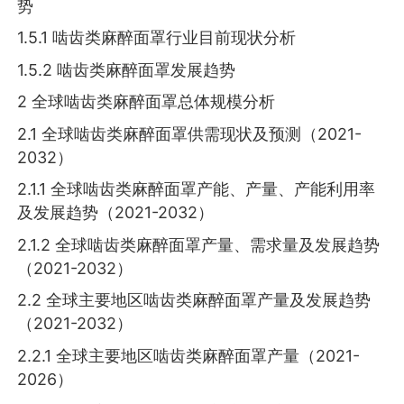
势
1.5.1 啮齿类麻醉面罩行业目前现状分析
1.5.2 啮齿类麻醉面罩发展趋势
2 全球啮齿类麻醉面罩总体规模分析
2.1 全球啮齿类麻醉面罩供需现状及预测（2021-
2032）
2.1.1 全球啮齿类麻醉面罩产能、产量、产能利用率
及发展趋势（2021-2032）
2.1.2 全球啮齿类麻醉面罩产量、需求量及发展趋势
（2021-2032）
2.2 全球主要地区啮齿类麻醉面罩产量及发展趋势
（2021-2032）
2.2.1 全球主要地区啮齿类麻醉面罩产量（2021-
2026）