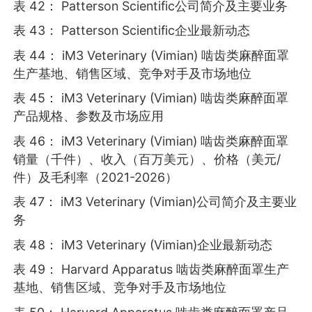
表 42： Patterson Scientific公司简介及主要业务
表 43： Patterson Scientific企业最新动态
表 44： iM3 Veterinary (Vimian) 啮齿类麻醉面罩
生产基地、销售区域、竞争对手及市场地位
表 45： iM3 Veterinary (Vimian) 啮齿类麻醉面罩
产品规格、参数及市场应用
表 46： iM3 Veterinary (Vimian) 啮齿类麻醉面罩
销量（千件）、收入（百万美元）、价格（美元/
件）及毛利率（2021-2026）
表 47： iM3 Veterinary (Vimian)公司简介及主要业
务
表 48： iM3 Veterinary (Vimian)企业最新动态
表 49： Harvard Apparatus 啮齿类麻醉面罩生产
基地、销售区域、竞争对手及市场地位