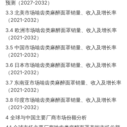
预测（2027-2032）
3.3 北美市场啮齿类麻醉面罩销量、收入及增长率
（2021-2032）
3.4 欧洲市场啮齿类麻醉面罩销量、收入及增长率
（2021-2032）
3.5 中国市场啮齿类麻醉面罩销量、收入及增长率
（2021-2032）
3.6 日本市场啮齿类麻醉面罩销量、收入及增长率
（2021-2032）
3.7 东南亚市场啮齿类麻醉面罩销量、收入及增长率
（2021-2032）
3.8 印度市场啮齿类麻醉面罩销量、收入及增长率
（2021-2032）
4 全球与中国主要厂商市场份额分析