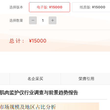
选择版本
电子版:
¥15000
纸质版:
¥15000
选择数量
总 计：
¥
15000
名企采买
荣膺引用
中国肌肉监护仪行业调查与前景趋势报告