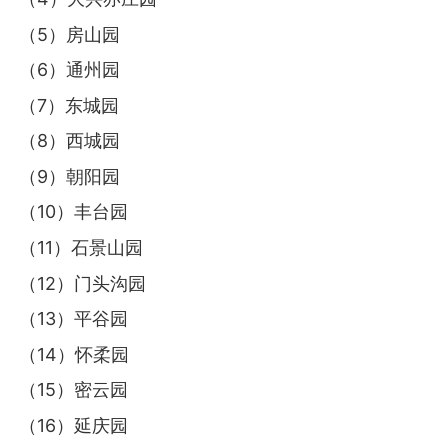
（5）房山园
（6）通州园
（7）东城园
（8）西城园
（9）朝阳园
（10）丰台园
（11）石景山园
（12）门头沟园
（13）平谷园
（14）怀柔园
（15）密云园
（16）延庆园