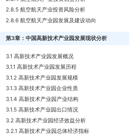
2.8.5 航空航天产业投资风险分析
2.8.6 航空航天产业园发展及建设动向
第3章
：中国高新技术产业园发展现状分析
3.1 高新技术产业园发展概况
3.1.1 高新技术产业园发展历程
3.1.2 高新技术产业园发展规模
3.1.3 高新技术产业园企业性质
3.1.4 高新技术产业园产业结构
3.1.5 高新技术产业园出口情况
3.2 高新技术产业园经济效益分析
3.2.1 高新技术产业园总体经济指标