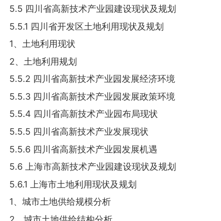
5.5 四川省高新技术产业园建设现状及规划
5.5.1 四川省开发区土地利用现状及规划
1、土地利用现状
2、土地利用规划
5.5.2 四川省高新技术产业园发展经济环境
5.5.3 四川省高新技术产业园发展政策环境
5.5.4 四川省高新技术产业园布局现状
5.5.5 四川省高新技术产业发展现状
5.5.6 四川省高新技术产业园发展机遇
5.6 上海市高新技术产业园建设现状及规划
5.6.1 上海市土地利用现状及规划
1、城市土地供给规模分析
2、城市土地供给结构分析