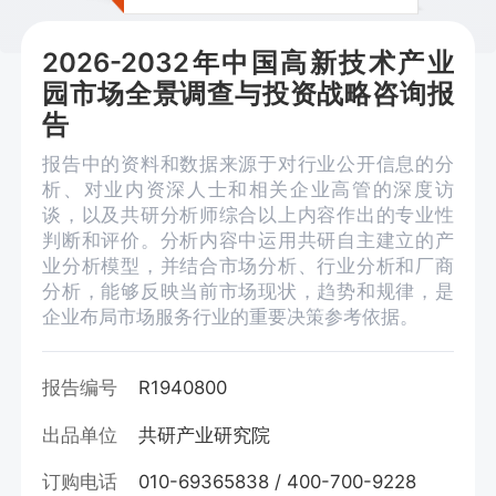
2026-2032年中国高新技术产业
园市场全景调查与投资战略咨询报
告
报告中的资料和数据来源于对行业公开信息的分
析、对业内资深人士和相关企业高管的深度访
谈，以及共研分析师综合以上内容作出的专业性
判断和评价。分析内容中运用共研自主建立的产
业分析模型，并结合市场分析、行业分析和厂商
分析，能够反映当前市场现状，趋势和规律，是
企业布局市场服务行业的重要决策参考依据。
报告编号
R1940800
出品单位
共研产业研究院
订购电话
010-69365838 / 400-700-9228