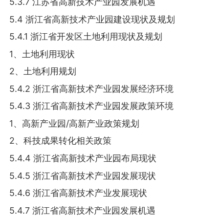
5.3.7 江苏省高新技术产业园发展机遇
5.4 浙江省高新技术产业园建设现状及规划
5.4.1 浙江省开发区土地利用现状及规划
1、土地利用现状
2、土地利用规划
5.4.2 浙江省高新技术产业园发展经济环境
5.4.3 浙江省高新技术产业园发展政策环境
1、高新产业园/高新产业政策规划
2、科技成果转化相关政策
5.4.4 浙江省高新技术产业园布局现状
5.4.5 浙江省高新技术产业园发展现状
5.4.6 浙江省高新技术产业发展现状
5.4.7 浙江省高新技术产业园发展机遇