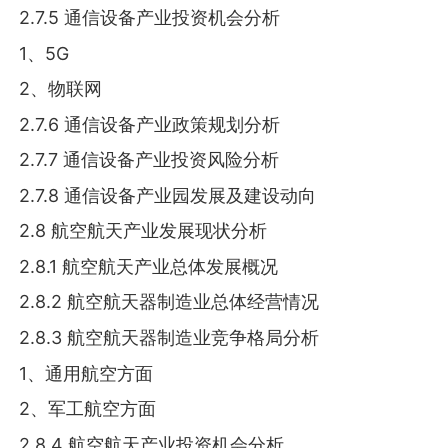
2.7.5 通信设备产业投资机会分析
1、5G
2、物联网
2.7.6 通信设备产业政策规划分析
2.7.7 通信设备产业投资风险分析
2.7.8 通信设备产业园发展及建设动向
2.8 航空航天产业发展现状分析
2.8.1 航空航天产业总体发展概况
2.8.2 航空航天器制造业总体经营情况
2.8.3 航空航天器制造业竞争格局分析
1、通用航空方面
2、军工航空方面
2.8.4 航空航天产业投资机会分析